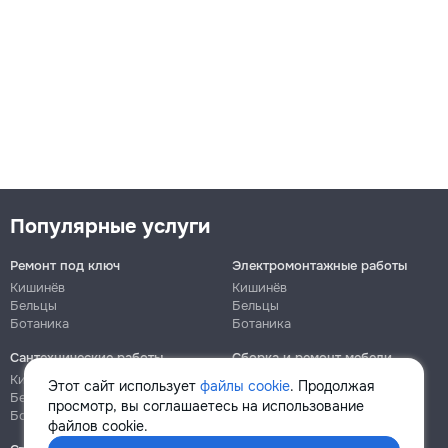
Популярные услуги
Ремонт под ключ
Электромонтажные работы
Кишинёв
Кишинёв
Бельцы
Бельцы
Ботаника
Ботаника
Сантехнические работы
Сборка и ремонт мебели
Кишинёв
Кишинёв
Этот сайт использует
файлы cookie
. Продолжая
Бельцы
Бельцы
просмотр, вы соглашаетесь на использование
Ботаника
Ботаника
файлов cookie.