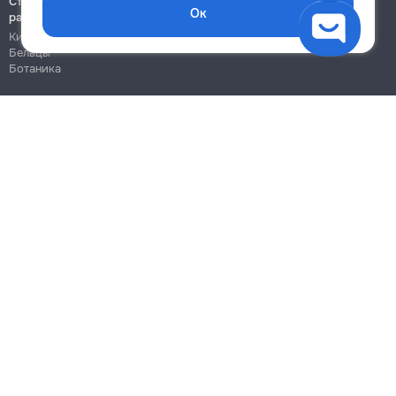
Строительно-монтажные
Ок
работы
Кишинёв
Бельцы
Ботаника
Блог
Правила
Цены на услуги
Помощь
Политика конфиденциальности
Cookies
Напиши в поддержку
info@remont.md
SRL "Br Team Pro"