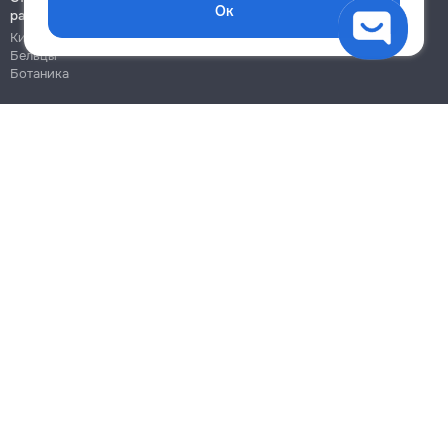
Ок
работы
Кишинёв
Бельцы
Ботаника
Блог
Правила
Цены на услуги
Помощь
Политика конфиденциальности
Cookies
Напиши в поддержку
info@remont.md
SRL "Br Team Pro"