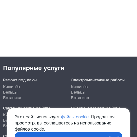
Популярные услуги
Ремонт под ключ
Электромонтажные работы
Кишинёв
Кишинёв
Бельцы
Бельцы
Ботаника
Ботаника
Сантехнические работы
Сборка и ремонт мебели
Кишинёв
Кишинёв
Этот сайт использует
файлы cookie
. Продолжая
Бельцы
Бельцы
просмотр, вы соглашаетесь на использование
Ботаника
Ботаника
файлов cookie.
Строительно-монтажные