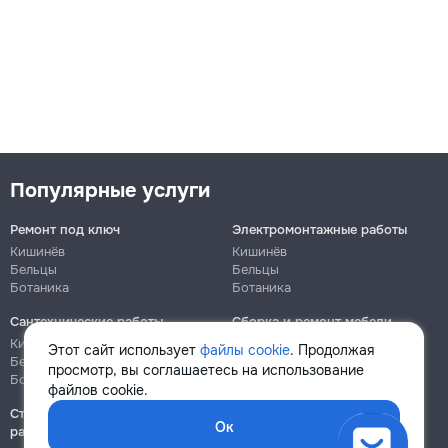
Популярные услуги
Ремонт под ключ
Электромонтажные работы
Кишинёв
Кишинёв
Бельцы
Бельцы
Ботаника
Ботаника
Сантехнические работы
Сборка и ремонт мебели
Кишинёв
Кишинёв
Этот сайт использует
файлы cookie
. Продолжая
Бельцы
Бельцы
просмотр, вы соглашаетесь на использование
Ботаника
Ботаника
файлов cookie.
Строительно-монтажные
Ок
работы