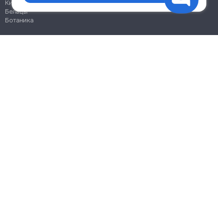
Кишинёв
Бельцы
Ботаника
Блог
Правила
Цены на услуги
Помощь
Политика конфиденциальности
Cookies
Напиши в поддержку
info@remont.md
SRL "Br Team Pro"