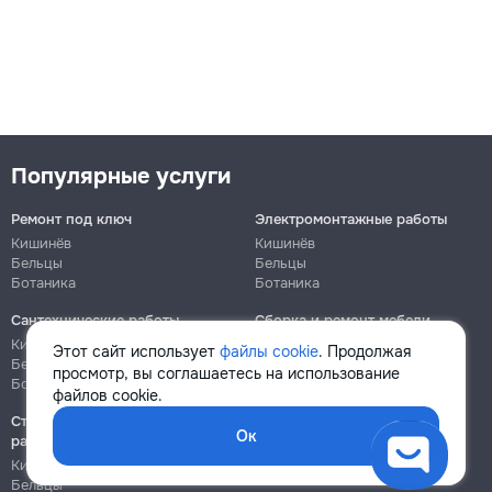
Популярные услуги
Ремонт под ключ
Электромонтажные работы
Кишинёв
Кишинёв
Бельцы
Бельцы
Ботаника
Ботаника
Сантехнические работы
Сборка и ремонт мебели
Кишинёв
Кишинёв
Этот сайт использует
файлы cookie
. Продолжая
Бельцы
Бельцы
просмотр, вы соглашаетесь на использование
Ботаника
Ботаника
файлов cookie.
Строительно-монтажные
Ок
работы
Кишинёв
Бельцы