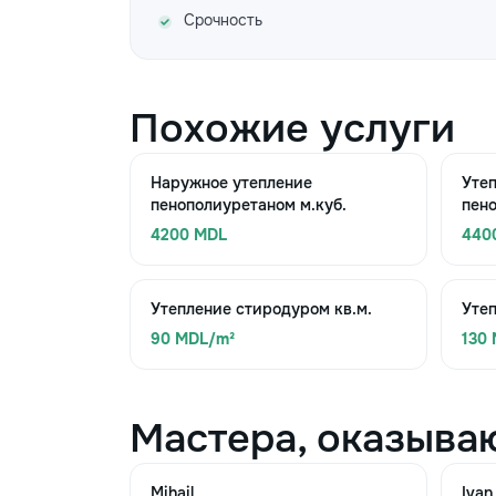
Срочность
Похожие услуги
Наружное утепление
Уте
пенополиуретаном м.куб.
пено
4200 MDL
440
Утепление стиродуром кв.м.
Утеп
90 MDL/m²
130
Мастера, оказыва
Mihail
Ivan