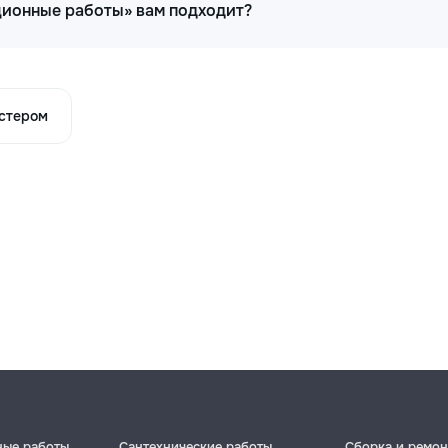
яционные работы» вам подходит?
астером
ные работы
Сантехнические работы
Сборка и ремон