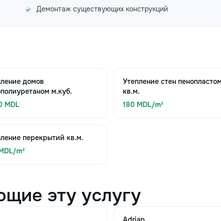
Демонтаж существующих конструкций
пление домов
Утепление стен пенопласто
полиуретаном м.куб.
кв.м.
0 MDL
180 MDL/m²
ление перекрытий кв.м.
 MDL/m²
ющие эту услугу
Adrian