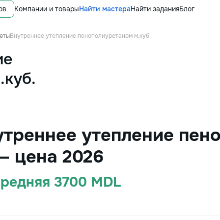
ов
Компании и товары
Найти мастера
Найти задания
Блог
оты
Внутреннее утепление пенополиуретаном м.куб.
ие
.куб.
утреннее утепление пен
— цена 2026
Средняя 3700 MDL