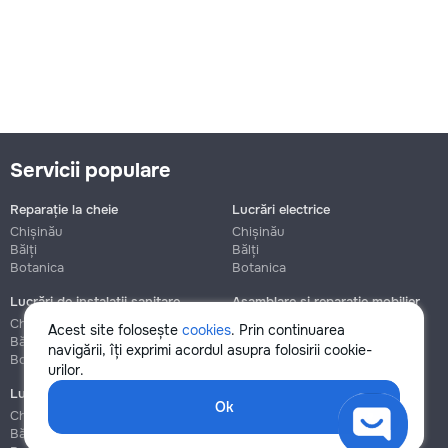
Servicii populare
Reparație la cheie
Lucrări electrice
Chișinău
Chișinău
Bălți
Bălți
Botanica
Botanica
Lucrări de instalații sanitare
Asamblare și reparație mobilier
Chișinău
Chișinău
Acest site folosește
cookies
. Prin continuarea
Bălți
Bălți
navigării, îți exprimi acordul asupra folosirii cookie-
Botanica
Botanica
urilor.
Lucrări de construcție și instalare
Ok
Chișinău
Bălți