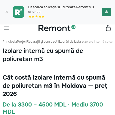
Descarcă aplicația și utilizează RemontMD
×
oriunde
★★★★★
Principala
Prețuri
Reparații și construcții
Lucrări de izolare
Izolare internă cu sp
Izolare internă cu spumă de
poliuretan m3
Cât costă Izolare internă cu spumă
de poliuretan m3 în Moldova — preț
2026
De la 3300 – 4500 MDL · Mediu 3700
MDL