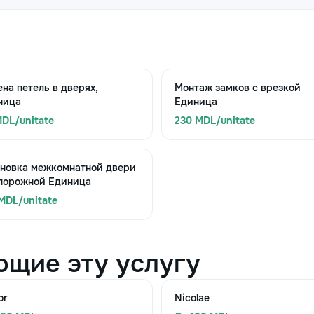
на петель в дверях,
Монтаж замков с врезкой
ница
Единица
DL/unitate
230 MDL/unitate
ановка межкомнатной двери
 порожной Единица
MDL/unitate
ющие эту услугу
or
Nicolae