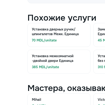
Похожие услуги
Установка дверных ручек/
Заме
шпингалетов Межк. Единица
Еди
70 MDL/unitate
45 M
Установка межкомнатной
Уст
-двойной двери Единица
без
385 MDL/unitate
310 
Мастера, оказыва
Mihail
Vict