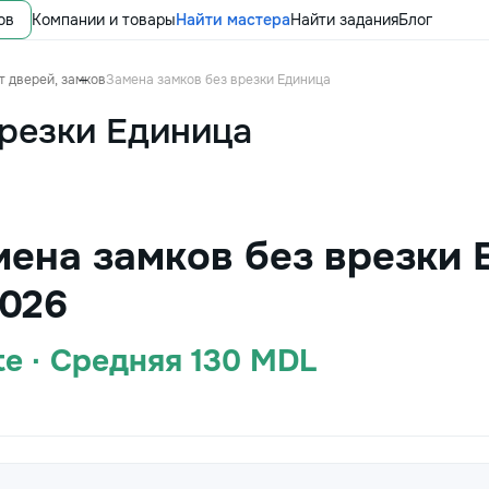
ов
Компании и товары
Найти мастера
Найти задания
Блог
т дверей, замков
Замена замков без врезки Единица
врезки Единица
мена замков без врезки 
026
te · Средняя 130 MDL