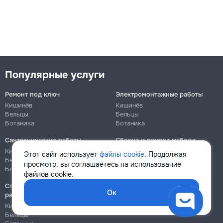
Популярные услуги
Ремонт под ключ
Электромонтажные работы
Кишинёв
Кишинёв
Бельцы
Бельцы
Ботаника
Ботаника
Сантехнические работы
Сборка и ремонт мебели
Кишинёв
Кишинёв
Этот сайт использует
файлы cookie
. Продолжая
Бельцы
Бельцы
просмотр, вы соглашаетесь на использование
Ботаника
Ботаника
файлов cookie.
Строительно-монтажные
Ок
работы
Кишинёв
Бельцы