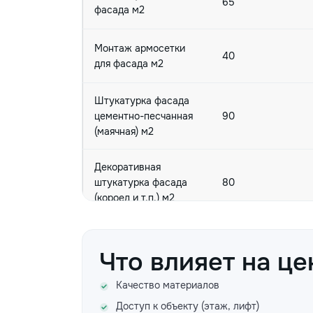
65
фасада м2
Монтаж армосетки
40
для фасада м2
Штукатурка фасада
цементно-песчанная
90
(маячная) м2
Декоративная
штукатурка фасада
80
(короед и т.п.) м2
Штукатурка откосов
или углов фасада
85
Что влияет на це
м.пог.
Качество материалов
Покраска фасада или
Доступ к объекту (этаж, лифт)
45