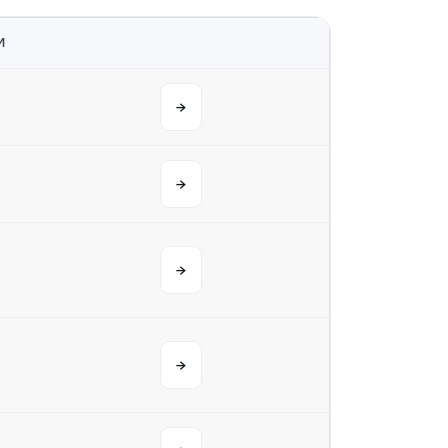
M
→
→
→
→