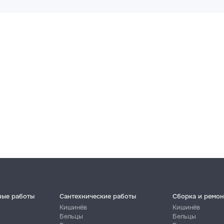
300
450
m²
280
400
m²
200
380
180
280
150
280
ные работы
Сантехнические работы
Сборка и ремон
Кишинёв
Кишинёв
Бельцы
Бельцы