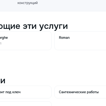
конструкций
50
80
m.l.
ющие эти услуги
orghe
Roman
140
200
m²
 1
600
1100
m²
ии
280
400
m²
нт под ключ
Сантехнические работы