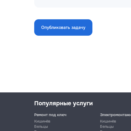
Укладка камня
250
песчаник м2
Опубликовать задачу
Облицовка фасада
или стены клинкерной
250
плиткой м2
Монтаж конструкций
105
для кровки
Гидроизоляция кровли
110
Популярные услуги
Укладка кровельного
100
покрытия
Ремонт под ключ
Электромонтаж
Кишинёв
Кишинёв
Бельцы
Бельцы
Замена старой