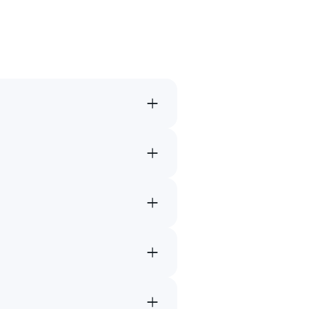
→
→
→
→
→
→