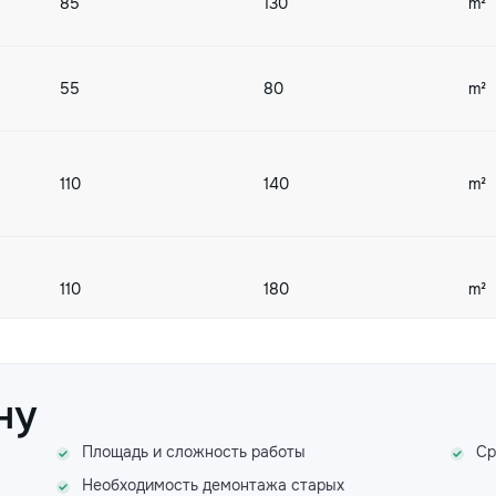
85
130
m²
55
80
m²
110
140
m²
110
180
m²
150
200
m.l.
ну
Площадь и сложность работы
Ср
Необходимость демонтажа старых
60
100
m²