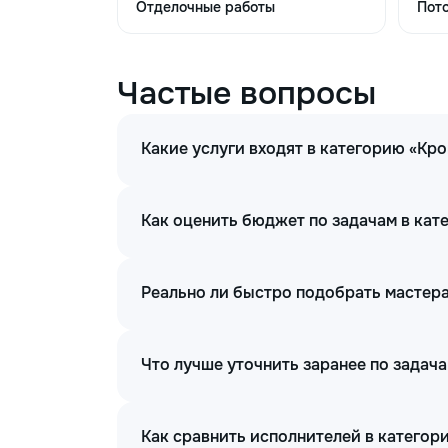
250
Отделочные работы
Пот
плоским камнем м2
Монтаж ливневой
Частые вопросы
системы на фасадах
60
м.пог.
Какие услуги входят в категорию «Кр
Машинная
штукатурка фасадов
100
м2
Как оценить бюджет по задачам в кат
Утепление откосов
50
м.пог.
Реально ли быстро подобрать мастера
Вентилируемые
300
фасады м2
Что лучше уточнить заранее по задач
Монтаж композита м2
195
Как сравнить исполнителей в категор