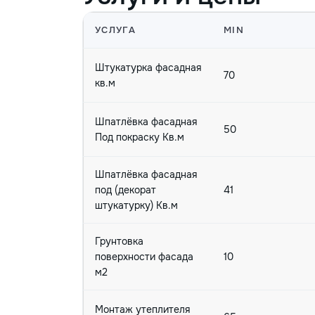
УСЛУГА
MIN
Штукатурка фасадная
70
кв.м
Шпатлёвка фасадная
50
Под покраску Кв.м
Шпатлёвка фасадная
под (декорат
41
штукатурку) Кв.м
Грунтовка
поверхности фасада
10
м2
Монтаж утеплителя