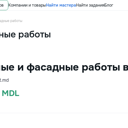
ов
Компании и товары
Найти мастера
Найти задания
Блог
адные работы
ные работы
ые и фасадные работы в
t.md
4 MDL