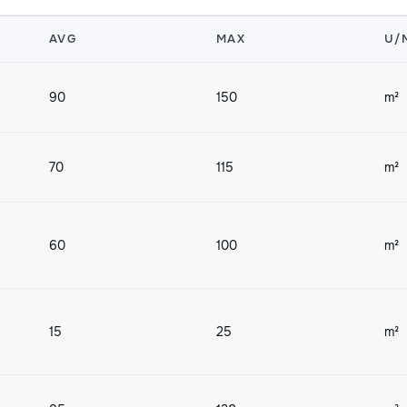
AVG
MAX
U/
90
150
m²
70
115
m²
60
100
m²
15
25
m²