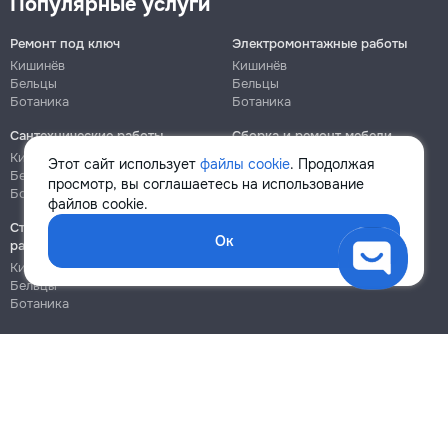
Популярные услуги
Ремонт под ключ
Электромонтажные работы
Кишинёв
Кишинёв
Бельцы
Бельцы
Ботаника
Ботаника
Сантехнические работы
Сборка и ремонт мебели
Кишинёв
Кишинёв
Этот сайт использует
файлы cookie
. Продолжая
Бельцы
Бельцы
просмотр, вы соглашаетесь на использование
Ботаника
Ботаника
файлов cookie.
Строительно-монтажные
Ок
работы
Кишинёв
Бельцы
Ботаника
Блог
Правила
Цены на услуги
Помощь