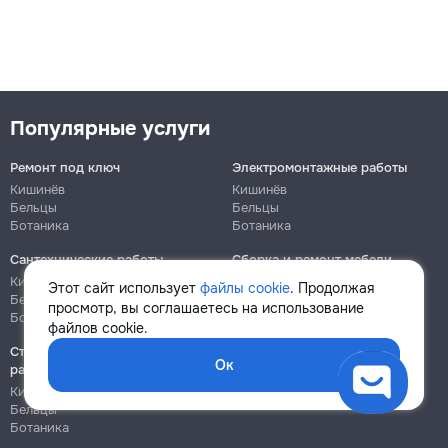
Популярные услуги
Ремонт под ключ
Электромонтажные работы
Кишинёв
Кишинёв
Бельцы
Бельцы
Ботаника
Ботаника
Сантехнические работы
Сборка и ремонт мебели
Кишинёв
Кишинёв
Этот сайт использует
файлы cookie
. Продолжая
Бельцы
Бельцы
просмотр, вы соглашаетесь на использование
Ботаника
Ботаника
файлов cookie.
Строительно-монтажные
Ок
работы
Кишинёв
Бельцы
Ботаника