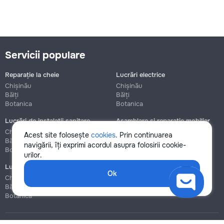
Servicii populare
Reparație la cheie
Lucrări electrice
Chișinău
Chișinău
Bălți
Bălți
Botanica
Botanica
Lucrări de instalații sanitare
Asamblare și reparație mobilier
Chișinău
Chișinău
Acest site folosește
cookies
. Prin continuarea
Bălți
Bălți
navigării, îți exprimi acordul asupra folosirii cookie-
Botanica
Botanica
urilor.
Lucrări de construcție și instalare
Ok
Chișinău
Bălți
Botanica