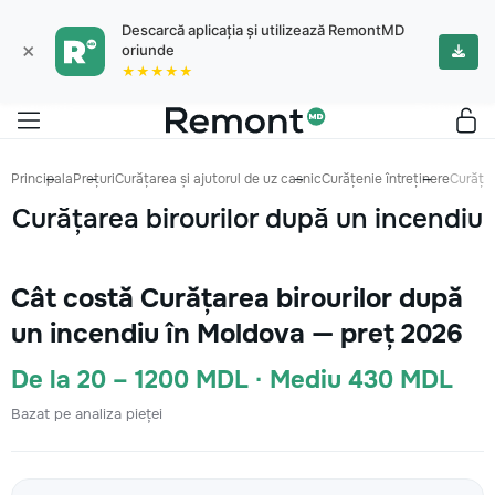
Descarcă aplicația și utilizează RemontMD
×
oriunde
★★★★★
Principala
Prețuri
Curățarea și ajutorul de uz casnic
Curățenie întreținere
Curățar
Curățarea birourilor după un incendiu
Cât costă Curățarea birourilor după
un incendiu în Moldova — preț 2026
De la 20 – 1200 MDL · Mediu 430 MDL
Bazat pe analiza pieței