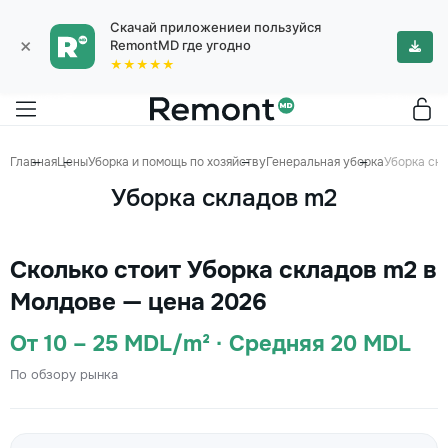
Скачай приложениеи пользуйся
×
RemontMD где угодно
★★★★★
Главная
Цены
Уборка и помощь по хозяйству
Генеральная уборка
Уборка ск
Уборка складов m2
Сколько стоит Уборка складов m2 в
Молдове — цена 2026
От 10 – 25 MDL/m² · Средняя 20 MDL
По обзору рынка