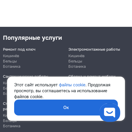
Популярные услуги
Ремонт под ключ
Электромонтажные работы
Кишинёв
Кишинёв
Бельцы
Бельцы
Ботаника
Ботаника
Сантехнические работы
Сборка и ремонт мебели
Кишинёв
Кишинёв
Этот сайт использует
файлы cookie
. Продолжая
Бельцы
Бельцы
просмотр, вы соглашаетесь на использование
Ботаника
Ботаника
файлов cookie.
Строительно-монтажные
Ок
работы
Кишинёв
Бельцы
Ботаника