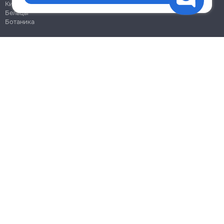
Кишинёв
Бельцы
Ботаника
Блог
Правила
Цены на услуги
Помощь
Политика конфиденциальности
Cookies
Напиши в поддержку
info@remont.md
SRL "Br Team Pro"