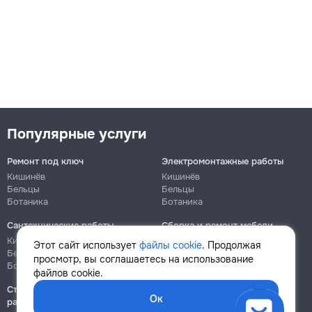
Популярные услуги
Ремонт под ключ
Электромонтажные работы
Кишинёв
Кишинёв
Бельцы
Бельцы
Ботаника
Ботаника
Сантехнические работы
Сборка и ремонт мебели
Кишинёв
Кишинёв
Этот сайт использует
файлы cookie
. Продолжая
Бельцы
Бельцы
просмотр, вы соглашаетесь на использование
Ботаника
Ботаника
файлов cookie.
Строительно-монтажные
Ок
работы