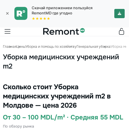
Скачай приложениеи пользуйся
×
RemontMD где угодно
★★★★★
Главная
Цены
Уборка и помощь по хозяйству
Генеральная уборка
Уборка ме
Уборка медицинских учреждений
m2
Сколько стоит Уборка
медицинских учреждений m2 в
Молдове — цена 2026
От 30 – 100 MDL/m² · Средняя 55 MDL
По обзору рынка