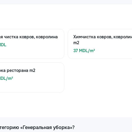
я чистка ковров, ковролина
Химчистка ковров, ковроли
m2
MDL
37 MDL/m²
рка ресторана m2
MDL/m²
тегорию «Генеральная уборка»?