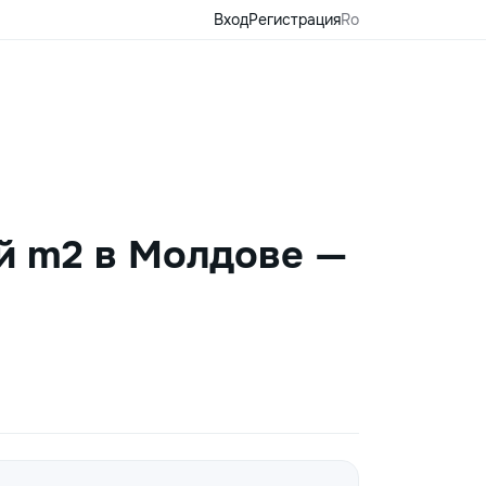
Вход
Регистрация
Ro
й m2 в Молдове —