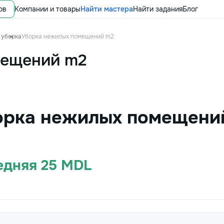
ов
Компании и товары
Найти мастера
Найти задания
Блог
 уборка
Уборка нежилых помещений m2
мещений m2
борка нежилых помещени
редняя 25 MDL