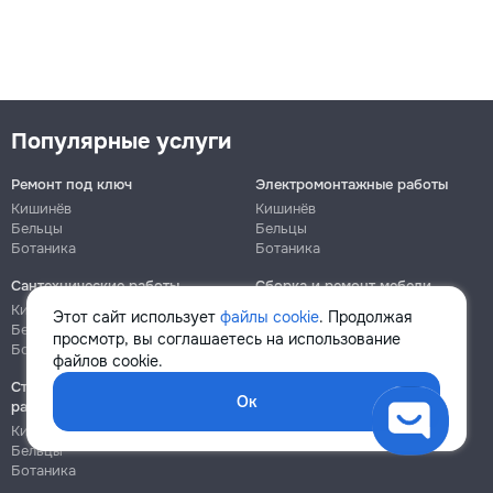
Популярные услуги
Ремонт под ключ
Электромонтажные работы
Кишинёв
Кишинёв
Бельцы
Бельцы
Ботаника
Ботаника
Сантехнические работы
Сборка и ремонт мебели
Кишинёв
Кишинёв
Этот сайт использует
файлы cookie
. Продолжая
Бельцы
Бельцы
просмотр, вы соглашаетесь на использование
Ботаника
Ботаника
файлов cookie.
Строительно-монтажные
Ок
работы
Кишинёв
Бельцы
Ботаника