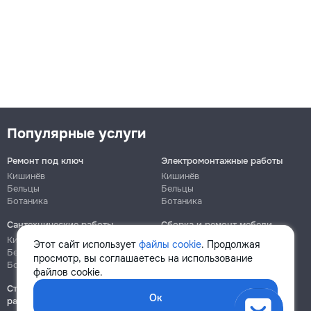
Популярные услуги
Ремонт под ключ
Электромонтажные работы
Кишинёв
Кишинёв
Бельцы
Бельцы
Ботаника
Ботаника
Сантехнические работы
Сборка и ремонт мебели
Кишинёв
Кишинёв
Этот сайт использует
файлы cookie
. Продолжая
Бельцы
Бельцы
просмотр, вы соглашаетесь на использование
Ботаника
Ботаника
файлов cookie.
Строительно-монтажные
Ок
работы