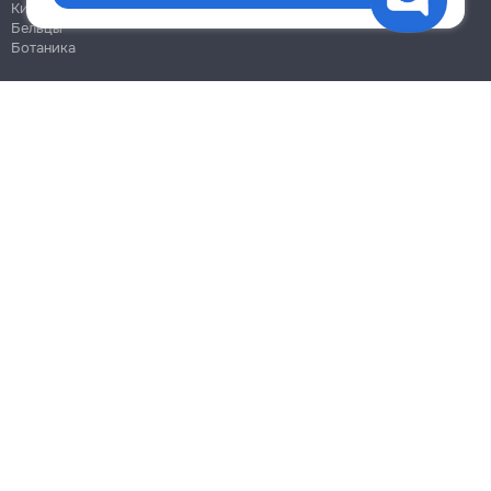
Кишинёв
Бельцы
Ботаника
Блог
Правила
Цены на услуги
Помощь
Политика конфиденциальности
Cookies
Напиши в поддержку
info@remont.md
SRL "Br Team Pro"