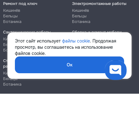
Ремонт под ключ
Электромонтажные работы
Кишинёв
Кишинёв
Бельцы
Бельцы
Ботаника
Ботаника
Сантехнические работы
Сборка и ремонт мебели
Кишинёв
Кишинёв
Этот сайт использует
файлы cookie
. Продолжая
Бельцы
Бельцы
просмотр, вы соглашаетесь на использование
Ботаника
Ботаника
файлов cookie.
Строительно-монтажные
Ок
работы
Кишинёв
Бельцы
Ботаника
Блог
Правила
Цены на услуги
Помощь
Политика конфиденциальности
Cookies