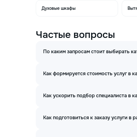
230
посудомоечной
Духовые шкафы
Выт
машине
Очистка фильтров
Частые вопросы
посудомоечной
180
машины
По каким запросам стоит выбирать 
Чистка заливного
фильтра-сеточки
150
посудомоечной
Как формируется стоимость услуг в 
машины
Замена сливного
Как ускорить подбор специалиста в 
шланга
220
посудомоечной
машины
Как подготовиться к заказу услуги в
Замена заливного
шланга
170