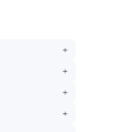
→
→
→
→
→