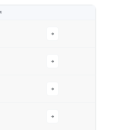
M
→
→
→
→