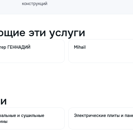
конструкций
380
600
ющие эти услуги
550
900
тер ГЕННАДИЙ
Mihail
450
700
ии
350
480
ральные и сушильные
Электрические плиты и пан
ины