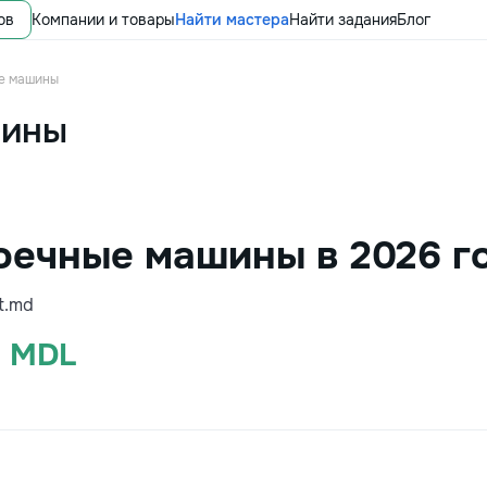
ов
Компании и товары
Найти мастера
Найти задания
Блог
е машины
шины
оечные машины в 2026 г
t.md
9 MDL