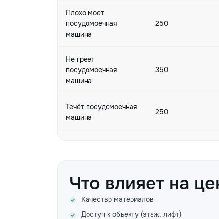
Плохо моет
посудомоечная
250
машина
Не греет
посудомоечная
350
машина
Течёт посудомоечная
250
машина
Мигают индикаторы
посудомоечной
250
машины
Что влияет на це
Не сушит
Качество материалов
посудомоечная
350
машина
Доступ к объекту (этаж, лифт)