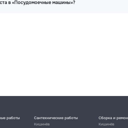
иста в «Посудомоечные машины»?
350
600
300
400
260
380
ные работы
Сантехнические работы
Сборка и ремон
Кишинёв
Кишинёв