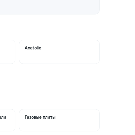
→
→
Anatolie
→
→
ели
Газовые плиты