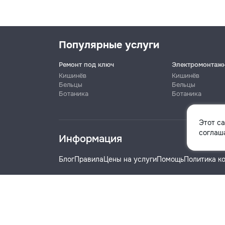
Популярные услуги
Ремонт под ключ
Электромонтаж
Кишинёв
Кишинёв
Бельцы
Бельцы
Ботаника
Ботаника
Имя
Этот с
соглаша
Информация
Телефон
Блог
Правила
Цены на услуги
Помощь
Политика к
Название компании