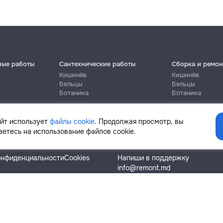
ные работы
Сантехнические работы
Сборка и ремон
Кишинёв
Кишинёв
Бельцы
Бельцы
Ботаника
Ботаника
айт использует
файлы cookie
. Продолжая просмотр, вы
етесь на использование файлов cookie.
Помощь
онфиденциальности
Cookies
Напиши в поддержку
info@remont.md
SRL "Br Team Pro"