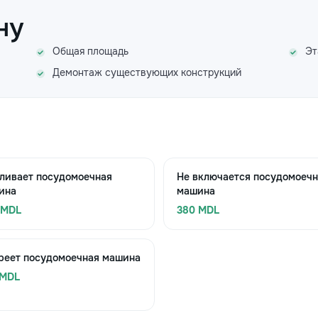
ну
Общая площадь
Эт
Демонтаж существующих конструкций
ливает посудомоечная
Не включается посудомоеч
ина
машина
 MDL
380 MDL
греет посудомоечная машина
 MDL