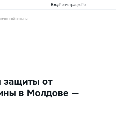
Вход
Регистрация
Ro
удомоечной машины
ы защиты от
ины в Молдове —