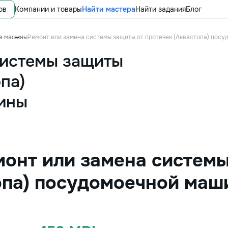
ов
Компании и товары
Найти мастера
Найти задания
Блог
е машины
Ремонт или замена системы защиты от протечек (Аквастопа) пос
системы защиты
па)
ины
монт или замена систем
опа) посудомоечной маш