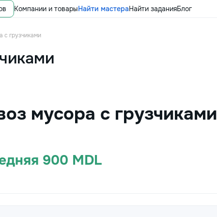
ов
Компании и товары
Найти мастера
Найти задания
Блог
а с грузчиками
зчиками
воз мусора с грузчикам
редняя 900 MDL