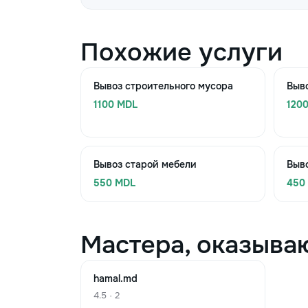
Похожие услуги
Вывоз строительного мусора
Выво
1100 MDL
120
Вывоз старой мебели
Выв
550 MDL
450
Мастера, оказыва
hamal.md
4.5 · 2