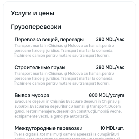
Услуги и цены
Грузоперевозки
Перевозка вещей, переезды
280 MDL/час
Transport marfă în Chișinău și Moldova cu hamali, pentru
persoane fizice și juridice. Transport marfar la comandă.
Închiriere camion pentru mutare sau transport lucruri.
Строительные грузы
280 MDL/час
Transport marfă în Chișinău și Moldova cu hamali, pentru
persoane fizice și juridice. Transport marfar la comandă.
Închiriere camion pentru mutare sau transport lucruri.
Вывоз мусора
800 MDL/услуга
Evacuare deșeuri în Chișinău Evacuare deșeuri în Chișinău și
suburbii. Evacuarea deșeurilor cu hamali și transport. Ducem
gunoi, resturi menajere, deșeuri din construcții, mobilă veche,
echipamente vechi, la gunoiște autorizată.
Междугородные перевозки
10 MDL/шт.
În era digitală, tot mai mulți oameni apelează la cumpărături