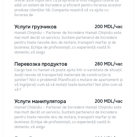
online. Este important ca proprietarul unui magazin online să
aibă un sistem de încredere și eficient pentru livrarea acestor
produse clienților tăi. Compania noastră vă va ajuta cu
livrarea de
Услуги грузчиков
200 MDL/час
Hamali Chișinău – Partener de încredere Hamali Chișinău este
mai mult decât un serviciu. Suntem partenerul de încredere
pentru toate nevoile dvs. de mutare, transport marfar și de
business. Echipa de profesioniști, cu experiență vastă în
domeniu, vă asigu
Перевозка продуктов
280 MDL/час
Cargo taxi cu hamali vă poate ajuta într-o varietate de situații.
Aveți nevoie să transportați materiale de construcție la
șantier? Nici o problemă! Planificați o mutare de apartament și
vă îngrijorați cum să vă mutați toate bunurile? Noi știm cum să
vă f
Услуги манипулятора
200 MDL/час
Hamali Chișinău – Partener de încredere Hamali Chișinău este
mai mult decât un serviciu. Suntem partenerul de încredere
pentru toate nevoile dvs. de mutare, transport marfar și de
business. Echipa de profesioniști, cu experiență vastă în
domeniu, vă asigu