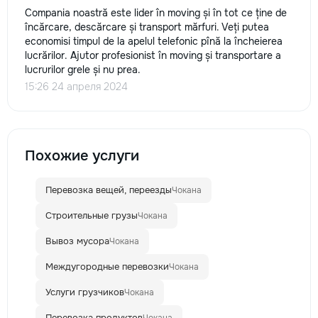
Compania noastră este lider în moving și în tot ce ține de
încărcare, descărcare și transport mărfuri. Veți putea
economisi timpul de la apelul telefonic pînă la încheierea
lucrărilor. Ajutor profesionist în moving și transportare a
lucrurilor grele și nu prea.
15:26 24 апреля 2024
Похожие услуги
Перевозка вещей, переезды
Чокана
Строительные грузы
Чокана
Вывоз мусора
Чокана
Междугородные перевозки
Чокана
Услуги грузчиков
Чокана
Перевозка продуктов
Чокана