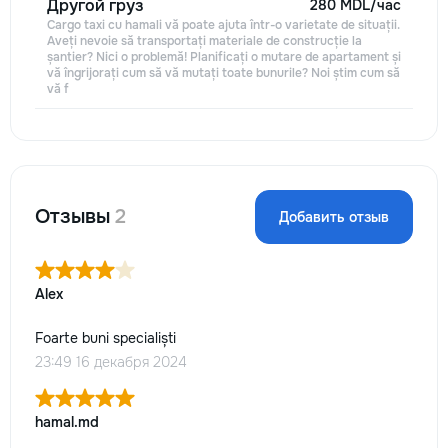
Другой груз
280 MDL/час
Cargo taxi cu hamali vă poate ajuta într-o varietate de situații.
Aveți nevoie să transportați materiale de construcție la
șantier? Nici o problemă! Planificați o mutare de apartament și
vă îngrijorați cum să vă mutați toate bunurile? Noi știm cum să
vă f
Отзывы
2
Добавить отзыв
Alex
Foarte buni specialiști
23:49 16 декабря 2024
hamal.md