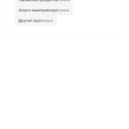
Услуги манипулятора
Чокана
Другой груз
Чокана