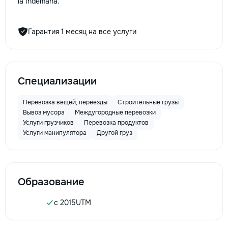
la îndemână.
Гарантия 1 месяц на все услуги
Специализации
Перевозка вещей, переезды
Строительные грузы
Вывоз мусора
Междугородные перевозки
Услуги грузчиков
Перевозка продуктов
Услуги манипулятора
Другой груз
Образование
c 2015
UTM