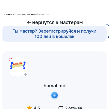
готовиться к экза
поступлению и до
личных образоват
Главная
Грузоперевозки
hamal.md
В нашей команде 
Вернутся к мастерам
квалифицированн
преподаватели по
Ты мастер? Зарегистрируйся и получи
английскому язык
100 лей в кошелек
языку, румынскому
биологии, химии, 
другим дисциплин
проходит онлайн 
интерактивной пл
использованием 
методик и индиви
подхода. Подбира
преподавателя с 
подготовки, целе
hamal.md
каждого ученика.
Индивидуальные з
мини-группы ✔ По
экзаменам и пост
Помощь по школь
4,5
2 отзыва