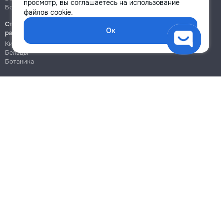
просмотр, вы соглашаетесь на использование
Ботаника
Ботаника
файлов cookie.
Строительно-монтажные
Ок
работы
Кишинёв
Бельцы
Ботаника
Блог
Правила
Цены на услуги
Помощь
Политика конфиденциальности
Cookies
Напиши в поддержку