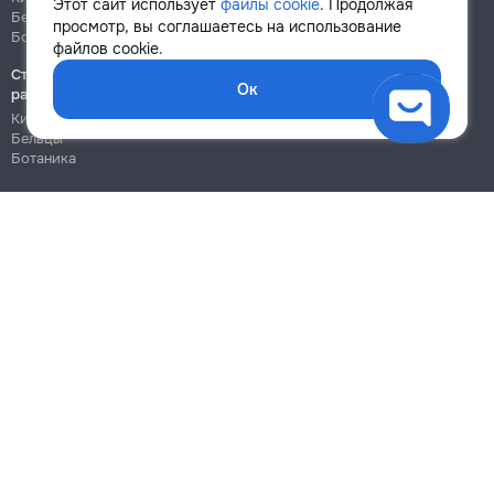
Этот сайт использует
файлы cookie
. Продолжая
Бельцы
Бельцы
просмотр, вы соглашаетесь на использование
Ботаника
Ботаника
файлов cookie.
Строительно-монтажные
Ок
работы
Кишинёв
Бельцы
Ботаника
Блог
Правила
Цены на услуги
Помощь
Политика конфиденциальности
Cookies