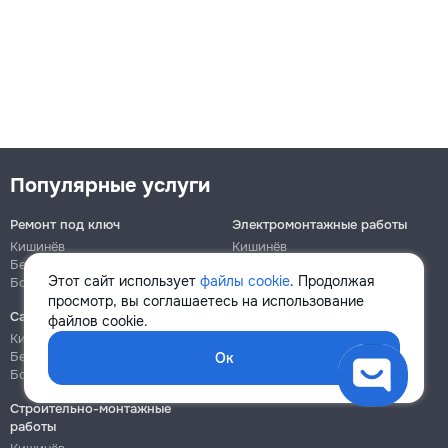
Популярные услуги
Ремонт под ключ
Электромонтажные работы
Кишинёв
Кишинёв
Бельцы
Бельцы
Этот сайт использует
файлы cookie
. Продолжая
Ботаника
Ботаника
просмотр, вы соглашаетесь на использование
Сантехнические работы
Сборка и ремонт мебели
файлов cookie.
Кишинёв
Кишинёв
Бельцы
Бельцы
Ок
Ботаника
Ботаника
Строительно-монтажные
работы