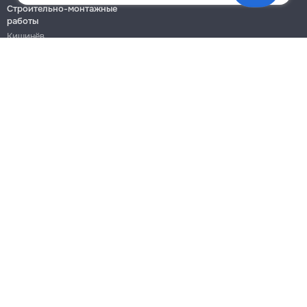
Строительно-монтажные
работы
Кишинёв
Бельцы
Ботаника
Блог
Правила
Цены на услуги
Помощь
Политика конфиденциальности
Cookies
Напиши в поддержку
info@remont.md