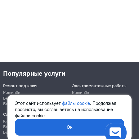
Популярные услуги
Ремонт под ключ
Электромонтажные работы
Кишинёв
Кишинёв
Бельцы
Бельцы
Этот сайт использует
файлы cookie
. Продолжая
Ботаника
Ботаника
просмотр, вы соглашаетесь на использование
Сантехнические работы
Сборка и ремонт мебели
файлов cookie.
Кишинёв
Кишинёв
Бельцы
Бельцы
Ок
Ботаника
Ботаника