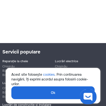
Servicii populare
Reparație la cheie
Lucrări electrice
Chișinău
Chișinău
Bălți
Bălți
Acest site folosește
cookies
. Prin continuarea
Botanica
Botanica
navigării, îți exprimi acordul asupra folosirii cookie-
Lucrări de instalații sanitare
Asamblare și reparație mobilier
urilor.
Chișinău
Chișinău
Bălți
Bălți
Ok
Botanica
Botanica
Lucrări de construcție și instalare