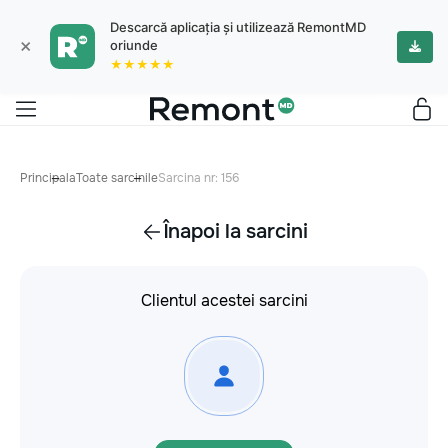
Descarcă aplicația și utilizează RemontMD
×
oriunde
★★★★★
Principala
Toate sarcinile
Sarcina nr: 156
Înapoi la sarcini
Clientul acestei sarcini