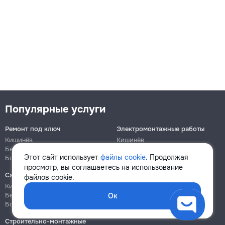
Популярные услуги
Ремонт под ключ
Электромонтажные работы
Кишинёв
Кишинёв
Бельцы
Бельцы
Этот сайт использует
файлы cookie
. Продолжая
Ботаника
Ботаника
просмотр, вы соглашаетесь на использование
Сантехнические работы
Сборка и ремонт мебели
файлов cookie.
Кишинёв
Кишинёв
Бельцы
Бельцы
Ок
Ботаника
Ботаника
Строительно-монтажные