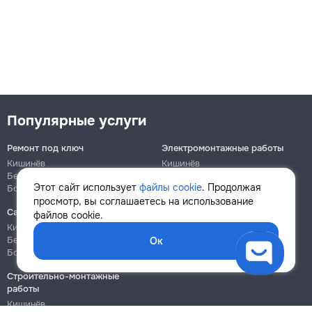
Популярные услуги
Ремонт под ключ
Электромонтажные работы
Кишинёв
Кишинёв
Бельцы
Бельцы
Этот сайт использует
файлы cookie
. Продолжая
Ботаника
Ботаника
просмотр, вы соглашаетесь на использование
Сантехнические работы
Сборка и ремонт мебели
файлов cookie.
Кишинёв
Кишинёв
Бельцы
Бельцы
Ок
Ботаника
Ботаника
Строительно-монтажные
работы
Кишинёв