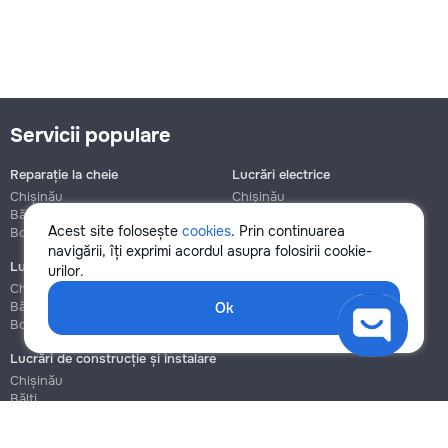
Servicii populare
Reparație la cheie
Lucrări electrice
Chișinău
Chișinău
Bălți
Bălți
Acest site folosește
cookies
. Prin continuarea
Botanica
Botanica
navigării, îți exprimi acordul asupra folosirii cookie-
Lucrări de instalații sanitare
Asamblare și reparație mobilier
urilor.
Chișinău
Chișinău
Bălți
Bălți
Ok
Botanica
Botanica
Lucrări de construcție și instalare
Chișinău
Bălți
Botanica