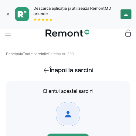
Descarcă aplicația și utilizează RemontMD
×
oriunde
★★★★★
Principala
Toate sarcinile
Sarcina nr: 230
Înapoi la sarcini
Clientul acestei sarcini