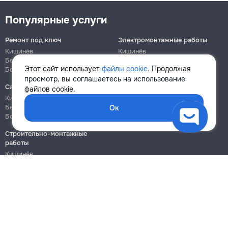
Популярные услуги
Ремонт под ключ
Электромонтажные работы
Кишинёв
Кишинёв
Бельцы
Бельцы
Этот сайт использует
файлы cookie
. Продолжая
Ботаника
Ботаника
просмотр, вы соглашаетесь на использование
Сантехнические работы
Сборка и ремонт мебели
файлов cookie.
Кишинёв
Кишинёв
Бельцы
Бельцы
Ок
Ботаника
Ботаника
Строительно-монтажные
работы
Кишинёв
Бельцы
Ботаника
Блог
Правила
Цены на услуги