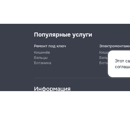
Популярные услуги
Ремонт под ключ
Электромонтаж
Кишинёв
Кишинёв
Бельцы
Бельцы
Этот с
Ботаника
Ботаника
Имя
соглаша
Информация
Телефон
Блог
Правила
Цены на услуги
Помощь
Политика к
Название компании