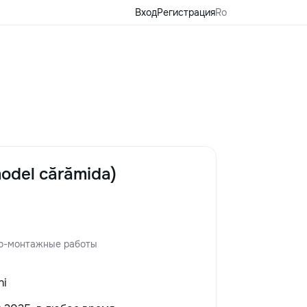
Вход
Регистрация
Ro
model cărămida)
о-монтажные работы
ni