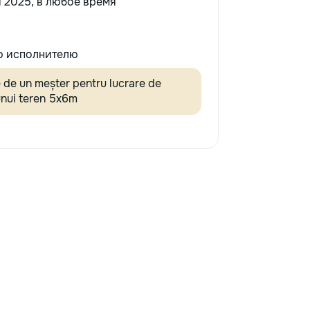
 2025, в любое время
 исполнителю
 de un meșter pentru lucrare de
unui teren 5x6m