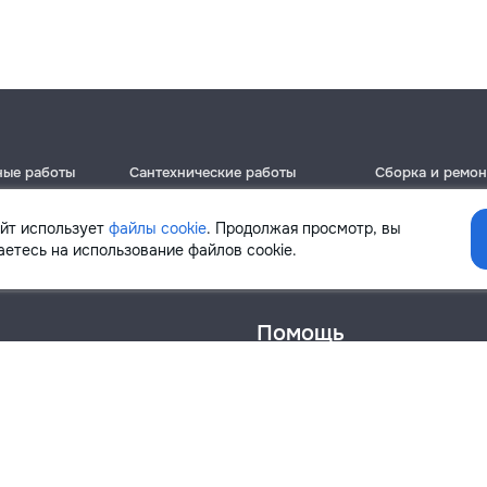
ные работы
Сантехнические работы
Сборка и ремон
Кишинёв
Кишинёв
Бельцы
Бельцы
айт использует
файлы cookie
. Продолжая просмотр, вы
Ботаника
Ботаника
етесь на использование файлов cookie.
Помощь
онфиденциальности
Cookies
Напиши в поддержку
info@remont.md
SRL "Br Team Pro"