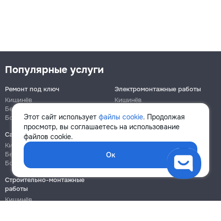
Популярные услуги
Ремонт под ключ
Электромонтажные работы
Кишинёв
Кишинёв
Бельцы
Бельцы
Этот сайт использует
файлы cookie
. Продолжая
Ботаника
Ботаника
просмотр, вы соглашаетесь на использование
Сантехнические работы
Сборка и ремонт мебели
файлов cookie.
Кишинёв
Кишинёв
Бельцы
Бельцы
Ок
Ботаника
Ботаника
Строительно-монтажные
работы
Кишинёв
Бельцы
Ботаника