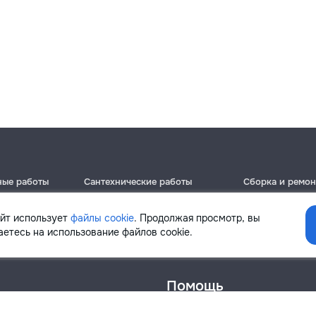
ные работы
Сантехнические работы
Сборка и ремон
Кишинёв
Кишинёв
Бельцы
Бельцы
айт использует
файлы cookie
. Продолжая просмотр, вы
Ботаника
Ботаника
етесь на использование файлов cookie.
Помощь
онфиденциальности
Cookies
Напиши в поддержку