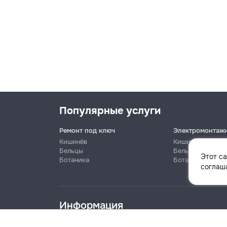
Популярные услуги
Ремонт под ключ
Электромонтаж
Кишинёв
Кишинёв
Бельцы
Бельцы
Этот с
Ботаника
Ботаника
Имя
соглаша
Информация
Телефон
Блог
Правила
Цены на услуги
Помощь
Политика к