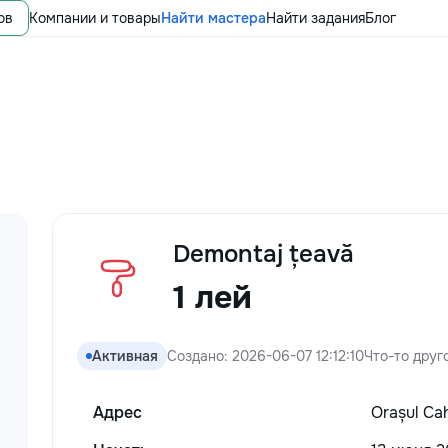
ов
Компании и товары
Найти мастера
Найти задания
Блог
Demontaj țeavă
1 лей
Активная
Создано: 2026-06-07 12:12:10
Что-то друг
Адрес
Orașul Ca