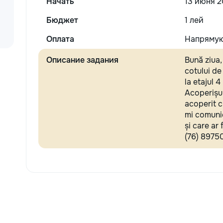
Начать
13 июня 2
Бюджет
1 лей
Оплата
Напрямую
Описание задания
Bună ziua,
cotului de
la etajul 4
Acoperișul
acoperit c
mi comunic
și care ar
(76) 8975