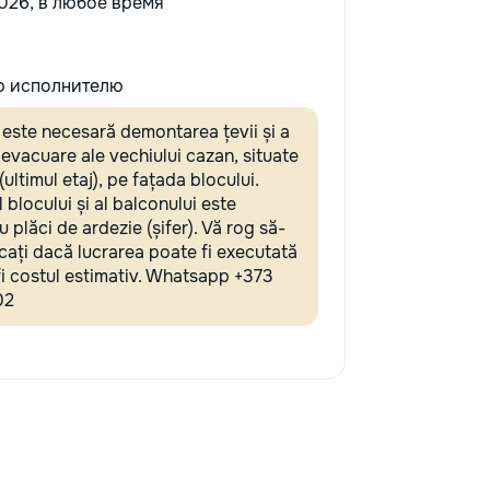
026, в любое время
 исполнителю
 este necesară demontarea țevii și a
 evacuare ale vechiului cazan, situate
 (ultimul etaj), pe fațada blocului.
 blocului și al balconului este
u plăci de ardezie (șifer). Vă rog să-
ați dacă lucrarea poate fi executată
 fi costul estimativ. Whatsapp +373
02