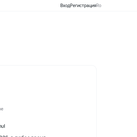
Вход
Регистрация
Ro
ое
hul