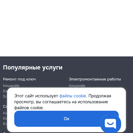
Популярные услуги
Ремонт под ключ
Электромонтажные работы
Кишинёв
Кишинёв
Бельцы
Бельцы
Этот сайт использует
файлы cookie
. Продолжая
Ботаника
Ботаника
просмотр, вы соглашаетесь на использование
Сантехнические работы
Сборка и ремонт мебели
файлов cookie.
Кишинёв
Кишинёв
Бельцы
Бельцы
Ок
Ботаника
Ботаника