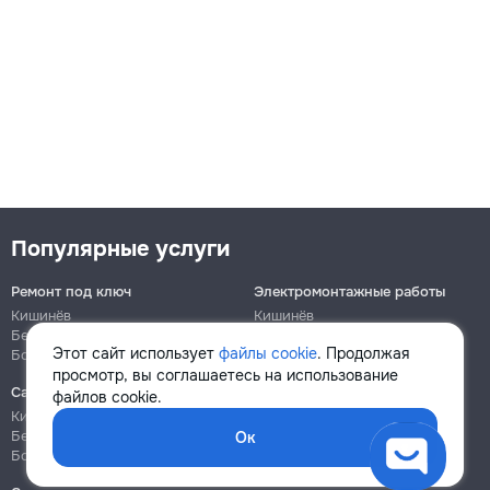
Популярные услуги
Ремонт под ключ
Электромонтажные работы
Кишинёв
Кишинёв
Бельцы
Бельцы
Этот сайт использует
файлы cookie
. Продолжая
Ботаника
Ботаника
просмотр, вы соглашаетесь на использование
Сантехнические работы
Сборка и ремонт мебели
файлов cookie.
Кишинёв
Кишинёв
Бельцы
Бельцы
Ок
Ботаника
Ботаника