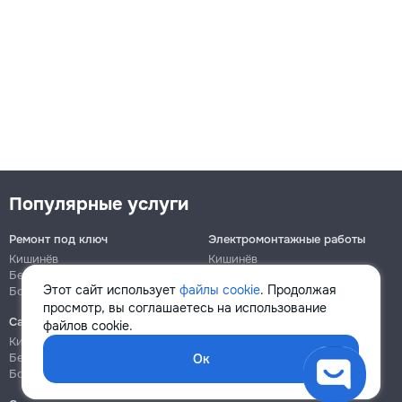
Популярные услуги
Ремонт под ключ
Электромонтажные работы
Кишинёв
Кишинёв
Бельцы
Бельцы
Этот сайт использует
файлы cookie
. Продолжая
Ботаника
Ботаника
просмотр, вы соглашаетесь на использование
Сантехнические работы
Сборка и ремонт мебели
файлов cookie.
Кишинёв
Кишинёв
Бельцы
Бельцы
Ок
Ботаника
Ботаника