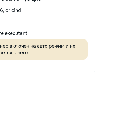
6, oricînd
re executant
нер включен на авто режим и не
ется с него