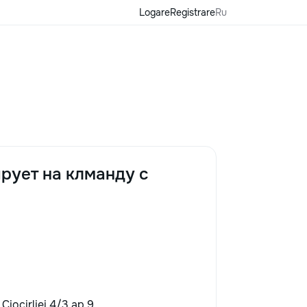
Logare
Registrare
Ru
рует на клманду с
 Ciocirliei 4/3 ap.9