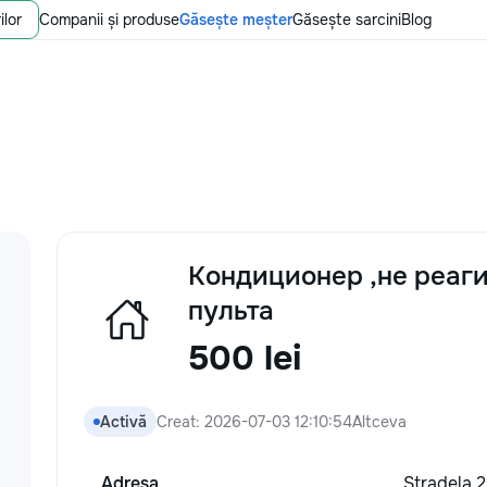
ilor
Companii și produse
Găsește meșter
Găsește sarcini
Blog
Кондиционер ,не реаги
пульта
500 lei
Activă
Creat: 2026-07-03 12:10:54
Altceva
Adresa
Stradela 2