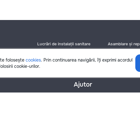
Lucrări de instalații sanitare
Asamblare și repa
Chișinău
Chișinău
Bălți
Bălți
ite folosește
cookies
. Prin continuarea navigării, îți exprimi acordul
Botanica
Botanica
olosirii cookie-urilor.
Ajutor
nțialitate
Cookies
Scrie în suport
info@remont.md
SRL "Br Team Pro"