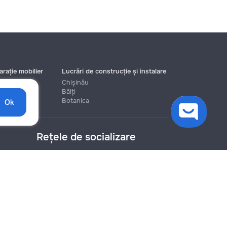
rație mobilier
Lucrări de construcție și instalare
Chișinău
Bălți
Botanica
Ok
Rețele de socializare