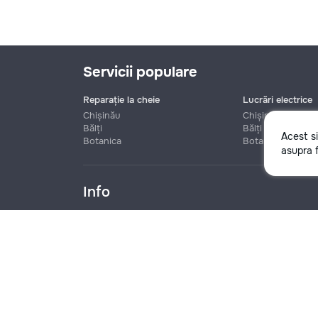
Servicii populare
Reparație la cheie
Lucrări electrice
Chișinău
Chișinău
Bălți
Bălți
Acest s
Botanica
Botanica
Nume
asupra f
Info
Telefon
Blog
Reguli
Prețuri la servicii
Ajutor
Politica de confide
Denumire companie