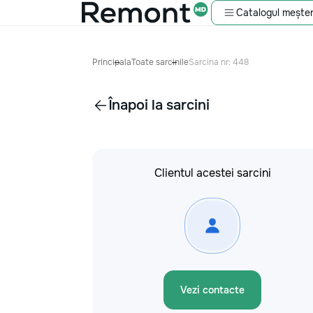
Catalogul meșter
Principala
Toate sarcinile
Sarcina nr: 448
Înapoi la sarcini
Clientul acestei sarcini
Vezi contacte