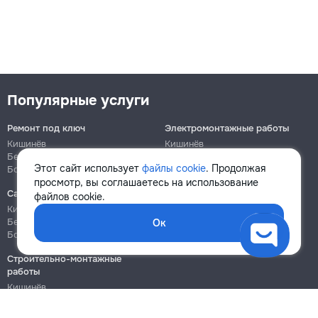
Популярные услуги
Ремонт под ключ
Электромонтажные работы
Кишинёв
Кишинёв
Бельцы
Бельцы
Этот сайт использует
файлы cookie
. Продолжая
Ботаника
Ботаника
просмотр, вы соглашаетесь на использование
Сантехнические работы
Сборка и ремонт мебели
файлов cookie.
Кишинёв
Кишинёв
Бельцы
Бельцы
Ок
Ботаника
Ботаника
Строительно-монтажные
работы
Кишинёв
Бельцы
Ботаника