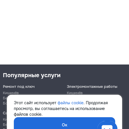
Популярные услуги
Ремонт под ключ
Электромонтажные работы
Кишинёв
Кишинёв
Бельцы
Бельцы
Этот сайт использует
файлы cookie
. Продолжая
Ботаника
Ботаника
просмотр, вы соглашаетесь на использование
Сантехнические работы
Сборка и ремонт мебели
файлов cookie.
Кишинёв
Кишинёв
Бельцы
Бельцы
Ок