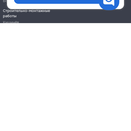
Ботаника
Ботаника
Строительно-монтажные
работы
Кишинёв
Бельцы
Ботаника
Блог
Правила
Цены на услуги
Помощь
Политика конфиденциальности
Cookies
Напиши в поддержку