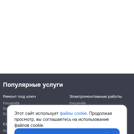
Популярные услуги
Ремонт под ключ
Электромонтажные работы
Кишинёв
Кишинёв
Бельцы
Бельцы
Этот сайт использует
файлы cookie
. Продолжая
Ботаника
Ботаника
просмотр, вы соглашаетесь на использование
Сантехнические работы
Сборка и ремонт мебели
файлов cookie.
Кишинёв
Кишинёв