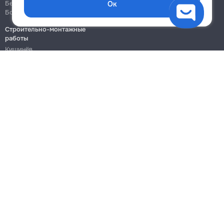
Бельцы
Бельцы
Ок
Ботаника
Ботаника
Строительно-монтажные
работы
Кишинёв
Бельцы
Ботаника
Блог
Правила
Цены на услуги
Помощь
Политика конфиденциальности
Cookies