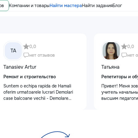
ов
Компании и товары
Найти мастера
Найти задания
Блог
0,0
0,0
TA
нет отзывов
нет 
Tanasiev Artur
Татьяна
Ремонт и строительство
Репетиторы и об
Suntem o echipa rapida de Hamali
Привет! Меня зов
oferim urmatoarele lucrari Demolari
учитель начальны
case balcoane vechii - Demolare
высшим педагоги
fundatii, elemente din beton,ziduri.
психологическим
demontarea acoperisului - Demontat
Обучаю с любовь
confectii metalice - Decopertat pereti
Предлагаю: Для 
de tencuiala,gresie,faianta,glet,var,
качественную по
sapa - Decapare diferite suprafete -
✨ обучение чтени
Demontat parchet,sapă,teracota -
✨ развитие речи 