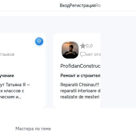
Вход
Регистрация
Ro
0,0
отзывов
нет отзывов
ProfidanConstruct
учение
Ремонт и строительство
ут Татьяна Я —
Reparatii Chisinau!!! Oferim servicii de
х классов с
reparatii interioare de calitate,
ческим и
realizate de mesteri cu experienta.
 образованием.
Ne bazam pe seriozitate, atenție la
ю и душой!
detalii si rezultate durabile.
малышей: ✨
Programează acum o vizita la nr. de
дготовку к школе
telefon: 079557886
ю, письму, счёту
Мастера по теме
и логического