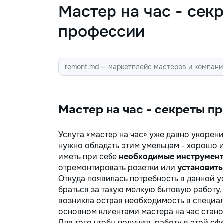
справиться с любыми мелкими
Мастер на час - сек
ремонтами и задачами в доме и на
даче! Мы предоставляем широкий
профессии
спектр услуг, используя
минимальный набор инструментов,
чтобы помочь вам быстро и
эффективно решить бытовые
remont.md — маркетплейс мастеров и компани
проблемы. Наши услуги включают:
• Сборка и разборка мебели —
быстрота и точность в установке
мебели: от стульев до шкафов и
Мастер на час - секреты п
полок. • Монтаж и крепление —
установка картин, зеркал, полок,
Услуга «мастер на час» уже давно укорен
крючков и штор. Все крепления
нужно обладать этим умельцам - хорошо и
надежны и безопасны. • Мелкий
ремонт сантехники — устранение
иметь при себе
необходимые инструмент
протечек, замена смесителей,
отремонтировать розетки или
установить
сливных механизмов, ремонт
Откуда появилась потребность в данной ус
унитазов и раковин. •
браться за такую мелкую бытовую работу,
Электрические работы — замена
возникла острая необходимость в специал
розеток, выключателей, лампочек,
основном клиентами мастера на час стан
подключение бытовой техники. •
Для того чтобы получить работу в этой с