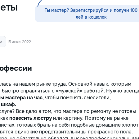
Servicii curatenie subsol la inaltime...
мышления ✨ калл
реты
ориентировка в п
Ты мастер? Зарегистрируйся и получи 100
моторика ✨ подго
лей в кошелек
письму ✨ интере
задания ✨ эмоци
психологическая 
обучению Для шк
й
15 июля 2022
классы): ⭐️ помо
языку, математик
письму ⭐️ работа
обучении ⭐️ корре
рофессии
развитие речи К
особенный — я н
илась на нашем рынке труда. Основной навык, которым
именно к вашему!
 быстро справляться с «мужской» работой. Нужно всегд
весело, динамичн
детям и заботой 
ы мастера на час
, чтобы поменять смесители,
Пишите в личные
 шкаф.
звоните: 📱 +37
луге? Все дело в том, что мастера по ремонту не готовы
— это интересно!
 как
повесить люстру
или картину. Поэтому на рынке
открывать этот м
истах, готовых брать на себя подобные домашние хлопот
малыш заслужива
овятся одинокие представительницы прекрасного пола.
фере, не обязательно обладать высокопрофессиональным