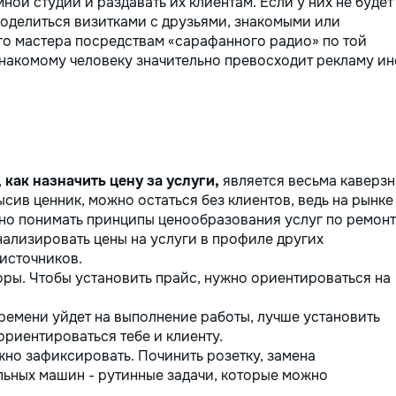
ной студии и раздавать их клиентам. Если у них не будет
поделиться визитками с друзьями, знакомыми или
го мастера посредствам «сарафанного радио» по той
знакомому человеку значительно превосходит рекламу ин
,
как назначить цену за услуги,
является весьма каверзн
сив ценник, можно остаться без клиентов, ведь на рынке
но понимать принципы ценообразования услуг по ремонт
нализировать цены на услуги в профиле других
источников.
ры. Чтобы установить прайс, нужно ориентироваться на
времени уйдет на выполнение работы, лучше установить
 ориентироваться тебе и клиенту.
но зафиксировать. Починить розетку, замена
льных машин - рутинные задачи, которые можно