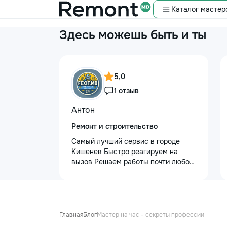
Каталог мастер
Здесь можешь быть и ты
5,0
1 отзыв
Антон
Ремонт и строительство
Самый лучший сервис в городе
Кишенев Быстро реагируем на
вызов Решаем работы почти любой
сложности Лучшая сфера услуг
предоставляется с нашей стороны
Услуги “Муж на час” — Быстро,
Надежно, Удобно! Нужна помощь в
быту? Наши профессиональные
Главная
Блог
Мастер на час - секреты профессии
услуги “Муж на час” помогут вам