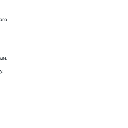
ого
ым.
у,