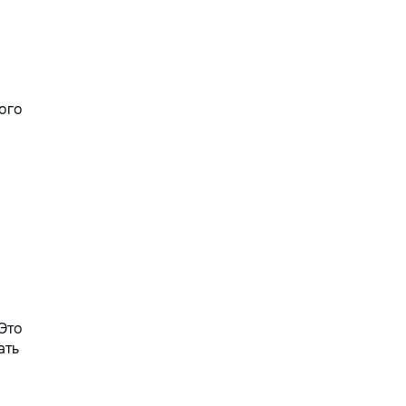
ого
Это
ать