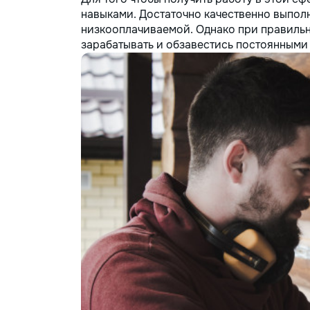
Ремонт и обслуживание окон и
навыками. Достаточно качественно выполн
дверей — регулировка дверей и
низкооплачиваемой. Однако при правиль
окон, замена петель, установка
зарабатывать и обзавестись постоянными 
замков. • Ремонт и отделка —
поклейка обоев, заделка трещин,
замена плитки, другие мелкие
отделочные работы. •
Благоустройство и уборка —
помощь в организации
пространства, установке полок, а
также садоводство и помощь в
уходе за дачей. Почему выбирают
нас? • Профессионализм — опыт и
внимание к деталям, мы заботимся
о качестве работы. • Удобство —
приедем в удобное время, с
необходимыми инструментами. •
Доступные цены — честные
расценки без скрытых затрат. С
нами ваш дом в надежных руках!
Обращайтесь за помощью — мы
решим любую задачу быстро и
качественно.