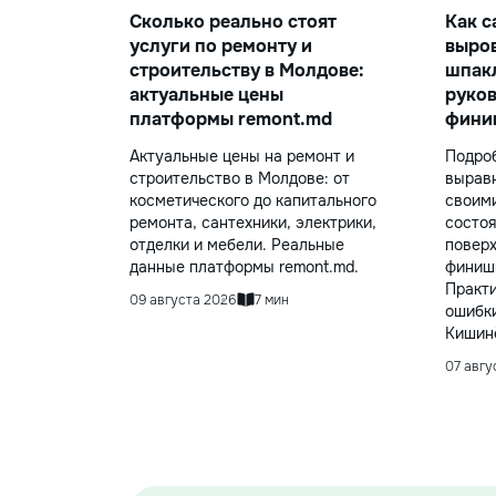
Сколько реально стоят
Как с
услуги по ремонту и
выров
строительству в Молдове:
шпак
актуальные цены
руков
платформы remont.md
фини
Актуальные цены на ремонт и
Подроб
строительство в Молдове: от
вырав
косметического до капитального
своими
ремонта, сантехники, электрики,
состоя
отделки и мебели. Реальные
поверх
данные платформы remont.md.
финишн
Практи
09 августа 2026
7 мин
ошибки
Кишин
07 авгу