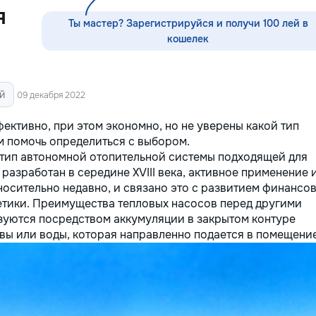
прихожих — покраска и
я
восстановление входных и
Ты мастер? Зарегистрируйся и получи 100 лей в
межкомнатных дверей — резные и
кошелек
решётчатые фасады, декоративные
панно — перголы и садовые
конструкции: защитная обработка,
покраска Работаю с массивом,
й
09 декабря 2022
шпоном, МДФ. Подбираю цвет и
финиш под интерьер — матовый,
ективно, при этом экономно, но не уверены какой тип
глянец, патина, состаривание,
 помочь определиться с выбором.
тонировка под нужный оттенок
 тип автономной отопительной системы подходящей для
дерева. Главное в моей работе —
разработан в середине XVIII века, активное применение 
качество поверхности. Ровное
носительно недавно, и связано это с развитием финансо
покрытие без подтёков и полос,
етики. Преимущества тепловых насосов перед другими
аккуратные углы и кромки, чистая
зуются посредством аккумуляции в закрытом контуре
работа с резьбой. Кишинёв и
вы или воды, которая направленно подается в помещение
пригород. Выезд на замер,
консультация по цвету и покрытию.