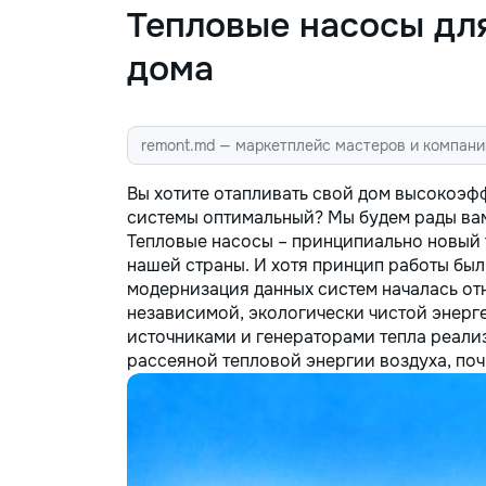
без посредников, поэтому ремонт
Тепловые насосы дл
обойдется на 30–50% дешевле. ⚙️
Оригинальные запчасти:
дома
Используем только проверенные
или качественные аналоги. Что я
ремонтирую 👕 Стиральные и
посудомоечные машины,
remont.md — маркетплейс мастеров и компани
сушильные машины. 🍳
Электрические и индукционные
Вы хотите отапливать свой дом высокоэфф
плиты, духовые шкафы 🍲
системы оптимальный? Мы будем рады вам
Микроволновые печи, вытяжки 🧹
Тепловые насосы – принципиально новый
Пылесосы и мелкая бытовая
нашей страны. И хотя принцип работы был 
техника Водонагреватели
модернизация данных систем началась от
Электропроводку и все что связано
независимой, экологически чистой энерг
с электрикой Сантехнические
источниками и генераторами тепла реали
работы. Ваша техника сломалась,
рассеяной тепловой энергии воздуха, поч
искрит или не включается? Не
спешите покупать новую! Спасем
ваш бюджет.