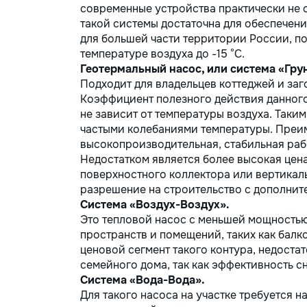
современные устройства практически не 
такой системы достаточна для обеспечен
для большей части территории России, п
температуре воздуха до -15 °C.
Геотермальный насос, или система «Гру
Подходит для владельцев коттеджей и за
Коэффициент полезного действия данного
не зависит от температуры воздуха. Таки
частыми колебаниями температуры. Преиму
высокопроизводительная, стабильная рабо
Недостатком является более высокая цен
поверхностного коллектора или вертикаль
разрешение на строительство с дополни
Система «Воздух-Воздух».
Это тепловой насос с меньшей мощностью
пространств и помещений, таких как балк
ценовой сегмент такого контура, недоста
семейного дома, так как эффективность с
Система «Вода-Вода».
Для такого насоса на участке требуется н