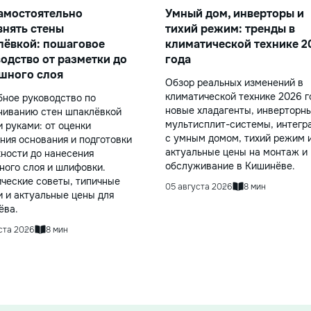
амостоятельно
Умный дом, инверторы и
нять стены
тихий режим: тренды в
лёвкой: пошаговое
климатической технике 2
одство от разметки до
года
шного слоя
Обзор реальных изменений в
климатической технике 2026 г
ное руководство по
новые хладагенты, инверторн
ниванию стен шпаклёвкой
мультисплит-системы, интегр
 руками: от оценки
с умным домом, тихий режим 
ния основания и подготовки
актуальные цены на монтаж и
ности до нанесения
обслуживание в Кишинёве.
ого слоя и шлифовки.
ческие советы, типичные
05 августа 2026
8 мин
 и актуальные цены для
ёва.
ста 2026
8 мин