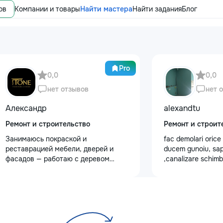
ов
Компании и товары
Найти мастера
Найти задания
Блог
Pro
0,0
0,0
нет отзывов
нет 
Александр
alexandtu
Ремонт и строительство
Ремонт и строит
Занимаюсь покраской и
fac demolari orice
реставрацией мебели, дверей и
ducem gunoiu, sa
фасадов — работаю с деревом
,canalizare schim
любой сложности. Что делаю: —
gipsocarеon dupa 
реставрация старой и антикварной
мебели: шлифовка, восстановление
покрытия, устранение сколов и
трещин — покраска и перекраска
кухонных фасадов, гардеробных,