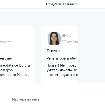
Вход
Регистрация
Ro
0,0
отзывов
нет отзывов
Татьяна
ельство
Репетиторы и обучение
 greutate de lucru si
Привет! Меня зовут Татьяна Я —
pam gropi
учитель начальных классов с
bam trubele.Montam
высшим педагогическим и
proect.
психологическим образованием.
Обучаю с любовью и душой!
Предлагаю: Для малышей: ✨
качественную подготовку к школе
✨ обучение чтению, письму, счёту
Мастера по теме
✨ развитие речи и логического