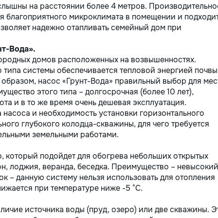
слышны на расстоянии более 4 метров. Производительно
ия благоприятного микроклимата в помещении и подходи
озволяет надежно отапливать семейный дом при
нт-Вода».
городных домов расположенных на возвышенностях.
 типа системы обеспечивается тепловой энергией почвы
м образом, насос «Грунт-Вода» правильный выбор для мес
щество этого типа – долгосрочная (более 10 лет),
та и в то же время очень дешевая эксплуатация.
а насоса и необходимость установки горизонтального
ного глубокого колодца-скважины, для чего требуется
тельными земельными работами.
, который подойдет для обогрева небольших открытых
он, лоджия, веранда, беседка. Преимущество – невысоки
ток – данную систему нельзя использовать для отопления
нижается при температуре ниже -5 °C.
аличие источника воды (пруд, озеро) или две скважины. Э