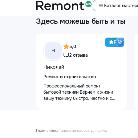
Каталог мастер
Здесь можешь быть и ты
Pro
5,0
Н
2 отзыва
Николай
Ремонт и строительство
Профессиональный ремонт
бытовой техники Вернем к жизни
вашу технику быстро, честно и с
гарантией! Мои главные
преимущества: ⏱️ Выезд на дом:
Работаем во всех районах и
пригородах. Мастер приедет в
течение 1–2 часов после заявки. 📉
Главная
Блог
Тепловые насосы для дома
Цены ниже сервисных: Работаем