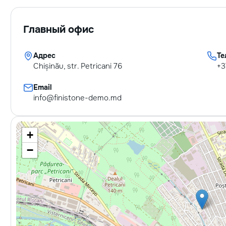
Главный офис
Адрес
Те
Chișinău, str. Petricani 76
+3
Email
info@finistone-demo.md
+
−