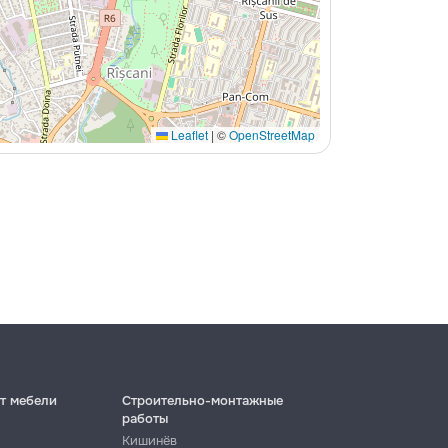
Leaflet
|
©
OpenStreetMap
т мебели
Строительно-монтажные
работы
Кишинёв