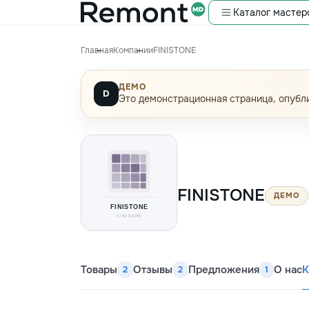
Каталог мастер
Главная
Компании
FINISTONE
ДЕМО
D
Это демонстрационная страница, опубли
FINISTONE
ДЕМО
Товары
Отзывы
Предложения
О нас
К
2
2
1