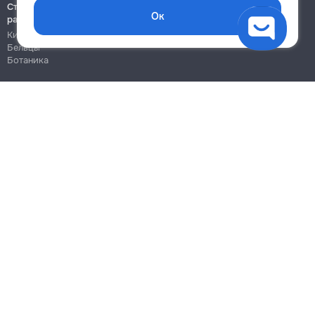
Строительно-монтажные
Ок
работы
Кишинёв
Бельцы
Ботаника
Блог
Правила
Цены на услуги
Помощь
Политика конфиденциальности
Cookies
Напиши в поддержку
info@remont.md
SRL "Br Team Pro"