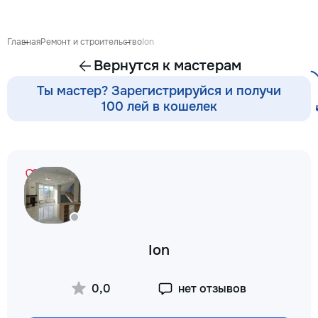
восстановления б
сколов и трещин 
стекле для обеспе
Главная
Ремонт и строительство
Ion
безопасности. Та
Вернутся к мастерам
оклейку защитным
полировку стекла 
Ты мастер? Зарегистрируйся и получи
улучшения видимо
100 лей в кошелек
царапин на кузове
Дополнительно пр
выпрямление вмят
покраски, нанесе
составов, тониров
соответствии с
законодательство
салона. Услуги по
хрома и антихром
автомобилю стиль
Ion
пленка на фары з
повреждений. Мы
придерживаемся 
0,0
нет отзывов
стандартов обслу
используя передо