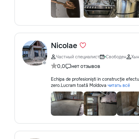
Nicolae
Частный специалист
Свободен
Хы
0,0
нет отзывов
Echipa de profesioniști in construcție efectu
zero.Lucram toată Moldova
читать всё