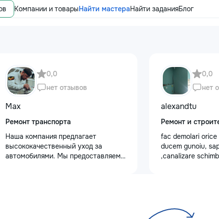
ов
Компании и товары
Найти мастера
Найти задания
Блог
0,0
0,0
нет отзывов
нет 
Max
alexandtu
Ремонт транспорта
Ремонт и строит
Наша компания предлагает
fac demolari orice
высококачественный уход за
ducem gunoiu, sa
автомобилями. Мы предоставляем
,canalizare schim
услуги полировки кузова для
gipsocarеon dupa 
восстановления блеска, ремонт
сколов и трещин на лобовом стекле
для обеспечения безопасности.
Также выполняем оклейку
защитными пленками, полировку