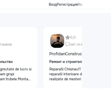
Вход
Регистрация
Ro
0,0
отзывов
нет отзывов
ProfidanConstruct
ельство
Ремонт и строительство
 greutate de lucru si
Reparatii Chisinau!!! Oferim servicii de
pam gropi
reparatii interioare de calitate,
bam trubele.Montam
realizate de mesteri cu experienta.
proect.
Ne bazam pe seriozitate, atenție la
detalii si rezultate durabile.
Programează acum o vizita la nr. de
telefon: 079557886