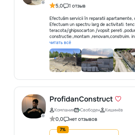
5,0
1 отзыв
Efectuăm servicii în reparatii apartamente, ca
Efectuam un spectru larg de activitati: tencu
teracota/ghipsocarton /vopsit pereti ,poduri/
constructie:,montam ,renovam,construim. inte
читать всё
ProfidanConstruct
Компания
Свободен
Кишинёв
0,0
нет отзывов