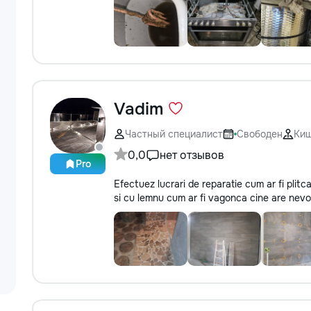
Vadim
Частный специалист
Свободен
Ки
0,0
нет отзывов
Pro
Efectuez lucrari de reparatie cum ar fi plit
si cu lemnu cum ar fi vagonca cine are ne