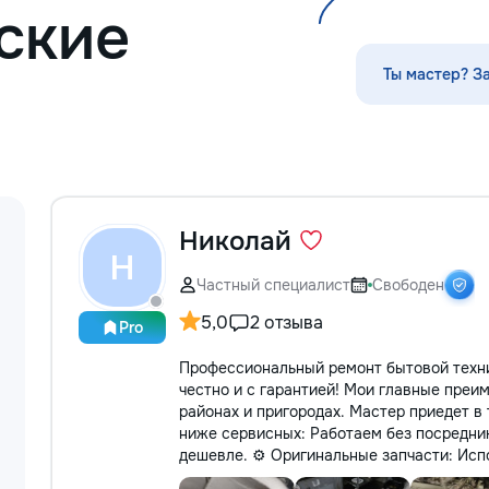
ские
стекла для улучшения видимости и
ремонт царапин на кузове.
Дополнительно предлагаем
Ты мастер? З
выпрямление вмятин без покраски,
нанесение защитных составов,
тонировку в соответствии с
законодательством и химчистку
салона. Услуги по полировке хрома
и антихрому придают автомобилю
стиль, а защитная пленка на фары
защищает от повреждений. Мы
Николай
придерживаемся высоких
Н
стандартов обслуживания,
Частный специалист
Свободен
используя передовые технологии.
Доверьте нам заботу о вашем
5,0
2 отзыва
Pro
автомобиле, и он будет радовать
вас долгие годы.
Профессиональный ремонт бытовой техни
честно и с гарантией! Мои главные преи
районах и пригородах. Мастер приедет в 
ниже сервисных: Работаем без посредни
дешевле. ⚙️ Оригинальные запчасти: Испо