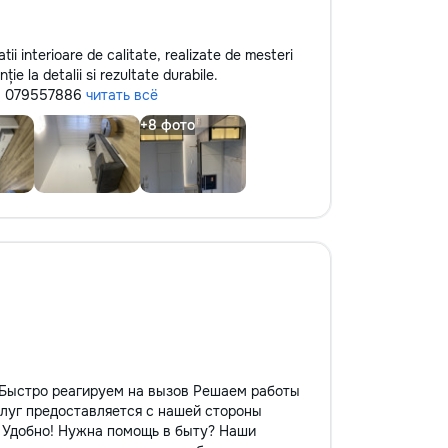
atii interioare de calitate, realizate de mesteri
ie la detalii si rezultate durabile.
on: 079557886
читать всё
 Быстро реагируем на вызов Решаем работы
луг предоставляется с нашей стороны
, Удобно! Нужна помощь в быту? Наши