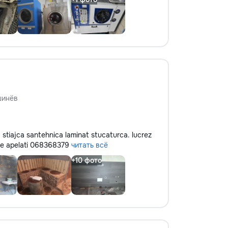
шинёв
ca stiajca santehnica laminat stucaturca. lucrez
voe apelati 068368379
читать всё