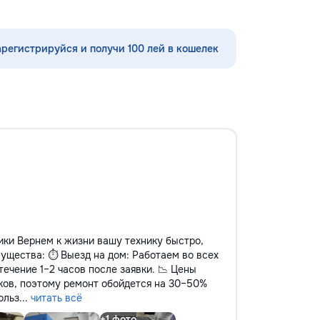
арегистрируйся и получи 100 лей в кошелек
ки Вернем к жизни вашу технику быстро,
мущества: ⏱️ Выезд на дом: Работаем во всех
течение 1–2 часов после заявки. 📉 Цены
ков, поэтому ремонт обойдется на 30–50%
льз...
читать всё