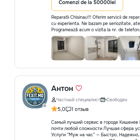
Comenzi de la 50000lei
Reparatii Chisinau!!! Oferim servicii de repar
cu experienta. Ne bazam pe seriozitate, atenț
Programează acum o vizita la nr. de telef
Антон
Частный специалист
Свободен
5,0
1 отзыв
Самый лучший сервис в городе Кишенев
почти любой сложности Лучшая сфера ус
Услуги “Муж на час” — Быстро, Надежно