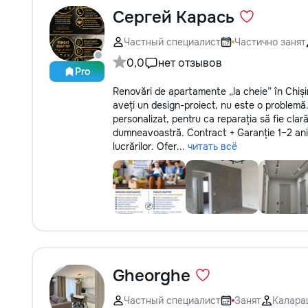
Сергей Карась
Частный специалист
Частично занят
0,0
нет отзывов
Pro
Renovări de apartamente „la cheie” în Chiși
aveți un design-proiect, nu este o problemă
personalizat, pentru ca reparația să fie clar
dumneavoastră. Contract + Garanție 1–2 ani 
lucrărilor. Ofer...
читать всё
Gheorghe
Частный специалист
Занят
Калара