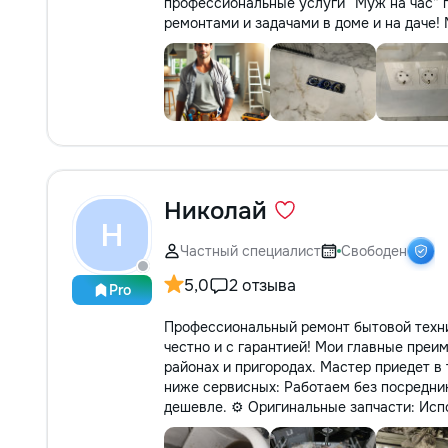
профессиональные услуги “Муж на час” 
ремонтами и задачами в доме и на даче!
Николай
Н
Частный специалист
Свободен
5,0
2 отзыва
Pro
Профессиональный ремонт бытовой техни
честно и с гарантией! Мои главные преи
районах и пригородах. Мастер приедет в 
ниже сервисных: Работаем без посредни
дешевле. ⚙️ Оригинальные запчасти: Испо