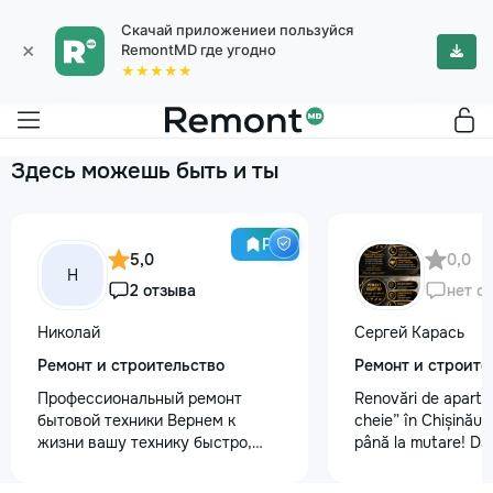
Скачай приложениеи пользуйся
×
RemontMD где угодно
★★★★★
Здесь можешь быть и ты
Pro
5,0
0,0
Н
2 отзыва
нет о
Николай
Сергей Карась
Ремонт и строительство
Ремонт и строите
Профессиональный ремонт
Renovări de aparta
бытовой техники Вернем к
cheie” în Chișinău –
жизни вашу технику быстро,
până la mutare! Da
честно и с гарантией! Мои
aveți un design-pro
главные преимущества: ⏱️
problemă. Vă putem