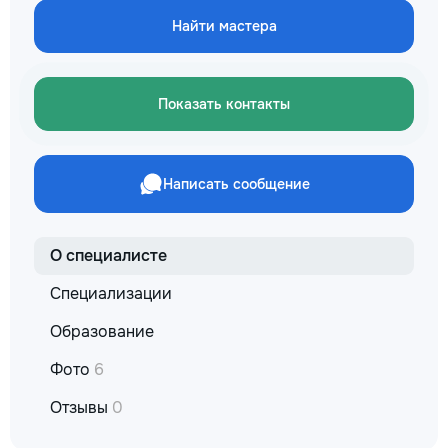
не включается? Не спешите
reparație veți răm
покупать новую! Спасем ваш
Найти мастера
comunicațiilor ascu
бюджет.
fotografiile tuturor
importante. Curățe
profesională Predă
Показать контакты
apartamentul compl
pentru locuit – curat
fără deșeuri de con
Prețuri orientative 
Написать сообщение
materiale: Prețurile
producătorului, bran
categoria produsulu
porțelanată – de l
О специалисте
lei/m² Laminat – d
lei/m² Materiale pen
Специализации
brute – de la 1 500
de apartament Uși i
Образование
la 2 500–7 000+ le
extensibil – de la 
Фото
6
Calitatea noastră –
Отзывы
0
dumneavoastră! Re
interiorul cât mai a
de proiectul de des