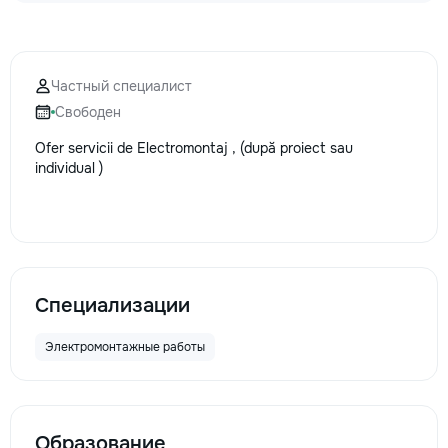
la fiecare detaliu.
pentru o consultație
deviz fără obligați
+373 603 31 178 Vi
Частный специалист
| Telegram Disponibil
Свободен
consultații și progr
gratuit Consultanță
Ofer servicii de Electromontaj , (după proiect sau
Soluții pentru orice
individual )
Reparații executate
responsabilitate. 
ideile în locuințe co
moderne și funcțion
noastră – liniștea ș
dumneavoastră!
Специализации
Электромонтажные работы
Образование