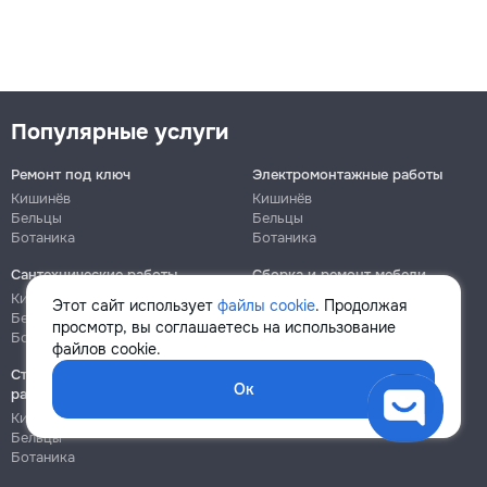
Популярные услуги
Ремонт под ключ
Электромонтажные работы
Кишинёв
Кишинёв
Бельцы
Бельцы
Ботаника
Ботаника
Сантехнические работы
Сборка и ремонт мебели
Кишинёв
Кишинёв
Этот сайт использует
файлы cookie
. Продолжая
Бельцы
Бельцы
просмотр, вы соглашаетесь на использование
Ботаника
Ботаника
файлов cookie.
Строительно-монтажные
Ок
работы
Кишинёв
Бельцы
Ботаника