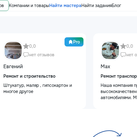
ов
Компании и товары
Найти мастера
Найти задания
Блог
Pro
0,0
0,0
нет отзывов
нет 
Евгений
Max
Ремонт и строительство
Ремонт транспор
Штукатур, маляр , гипсокартон и
Наша компания п
многое другое
высококачествен
автомобилями. М
услуги полировки
восстановления 
сколов и трещин 
для обеспечения 
Также выполняем
защитными пленк