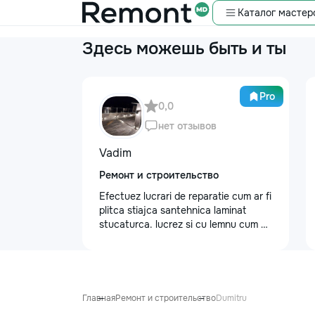
Каталог мастер
Здесь можешь быть и ты
Pro
0,0
нет отзывов
Vadim
Ремонт и строительство
Efectuez lucrari de reparatie cum ar fi
plitca stiajca santehnica laminat
stucaturca. lucrez si cu lemnu cum ar
fi vagonca cine are nevoe apelati
068368379
Главная
Ремонт и строительство
Dumitru