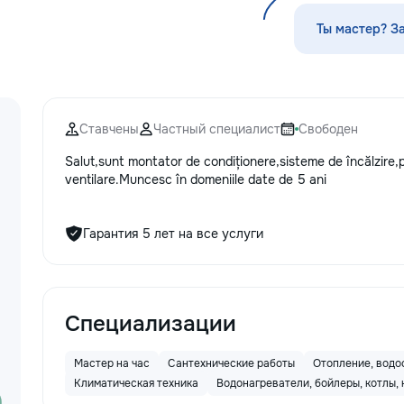
стекла для улуч
ремонт царапин н
Ты мастер? З
Дополнительно п
выпрямление вмя
нанесение защит
тонировку в соот
законодательств
Ставчены
Частный специалист
Свободен
салона. Услуги п
и антихрому при
Salut,sunt montator de condiționere,sisteme de încălzire,
стиль, а защитна
ventilare.Muncesc în domeniile date de 5 ani
защищает от пов
придерживаемся
стандартов обсл
Гарантия 5 лет на все услуги
используя перед
Доверьте нам за
автомобиле, и он
вас долгие годы.
Специализации
Мастер на час
Сантехнические работы
Отопление, водо
Климатическая техника
Водонагреватели, бойлеры, котлы, 