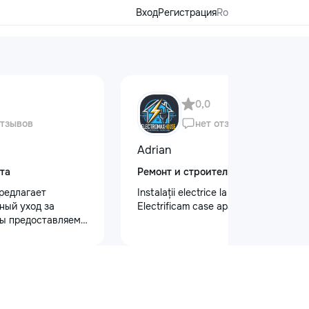
Вход
Регистрация
Ro
0,0
отзывов
нет отзывов
Adrian
та
Ремонт и строительство
редлагает
Instalații electrice la cel mai înalt nivel
ный уход за
Electrificam case apartamente oficii
ы предоставляем
 кузова для
блеска, ремонт
на лобовом стекле
безопасности.
 оклейку
ами, полировку