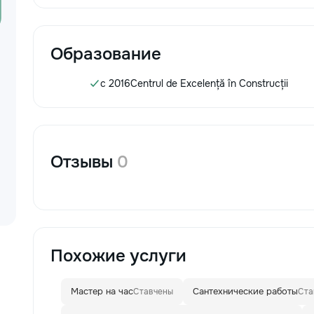
Образование
c 2016
Centrul de Excelență în Construcții
Отзывы
0
Похожие услуги
Мастер на час
Сантехнические работы
Ставчены
Ста