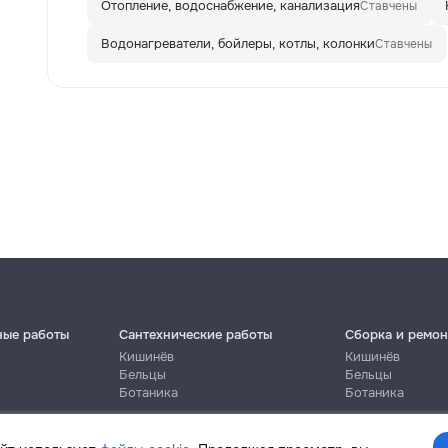
Отопление, водоснабжение, канализация
Ставчены
Водонагреватели, бойлеры, котлы, колонки
Ставчены
ные работы
Сантехнические работы
Сборка и ремон
Кишинёв
Кишинёв
Бельцы
Бельцы
Ботаника
Ботаника