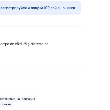
шения видимости и
а кузове.
арегистрируйся и получи 100 лей в кошелек
редлагаем
тин без покраски,
ных составов,
ветствии с
ом и химчистку
о полировке хрома
дают автомобилю
pompe de căldură și sisteme de
я пленка на фары
реждений. Мы
 высоких
уживания,
овые технологии.
боту о вашем
 будет радовать
снабжение, канализация
колонки