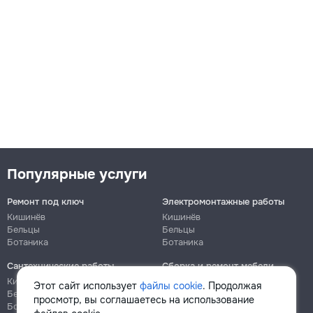
Популярные услуги
Ремонт под ключ
Электромонтажные работы
Кишинёв
Кишинёв
Бельцы
Бельцы
Ботаника
Ботаника
Сантехнические работы
Сборка и ремонт мебели
Кишинёв
Кишинёв
Этот сайт использует
файлы cookie
. Продолжая
Бельцы
Бельцы
просмотр, вы соглашаетесь на использование
Ботаника
Ботаника