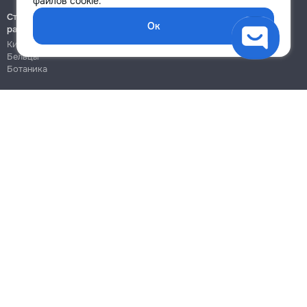
файлов cookie.
Строительно-монтажные
Ок
работы
Кишинёв
Бельцы
Ботаника
Блог
Правила
Цены на услуги
Помощь
Политика конфиденциальности
Cookies
Напиши в поддержку
info@remont.md