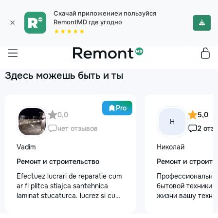
Скачай приложениеи пользуйся
×
RemontMD где угодно
★★★★★
Здесь можешь быть и ты
Pro
0,0
5,0
Н
нет отзывов
2 отз
Vadim
Николай
Ремонт и строительство
Ремонт и строите
Efectuez lucrari de reparatie cum
Профессиональны
ar fi plitca stiajca santehnica
бытовой техники 
laminat stucaturca. lucrez si cu
жизни вашу техни
lemnu cum ar fi vagonca cine are
честно и с гарант
nevoe apelati 068368379
главные преимуще