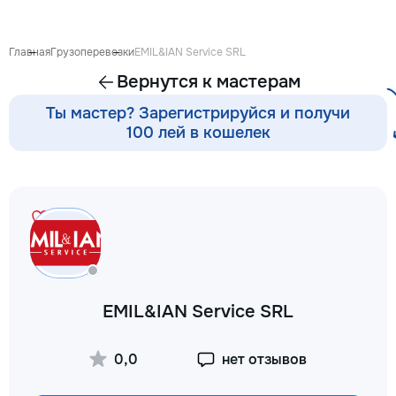
Выезд на дом: Раб
районах и пригоро
приедет в течение
Главная
Грузоперевозки
EMIL&IAN Service SRL
после заявки. 📉 
Вернутся к мастерам
сервисных: Работ
посредников, поэ
Ты мастер? Зарегистрируйся и получи
обойдется на 30–
100 лей в кошелек
⚙️ Оригинальные з
Используем тольк
проверенные или 
аналоги. Что я ре
Стиральные и по
машины, сушильны
Электрические и 
плиты, духовые ш
Микроволновые пе
🧹 Пылесосы и ме
EMIL&IAN Service SRL
техника Водонагр
Электропроводку и
связано с электри
0,0
нет отзывов
Сантехнические р
техника сломалась