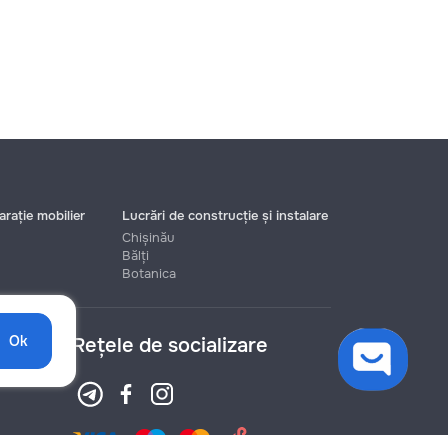
rație mobilier
Lucrări de construcție și instalare
Chișinău
Bălți
Botanica
Ok
Rețele de socializare