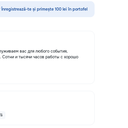
нглийскому языку,
стекла для улучшения видимости и
 румынскому языку,
ремонт царапин на кузове.
 Înregistrează-te și primește 100 lei în portofel
 географии и
Дополнительно предлагаем
нам. Обучение
выпрямление вмятин без покраски,
 на интерактивной
нанесение защитных составов,
ользованием
тонировку в соответствии с
одик и
законодательством и химчистку
 подхода.
салона. Услуги по полировке хрома
давателя с учётом
и антихрому придают автомобилю
луживаем вас для любого события,
и, целей и
стиль, а защитная пленка на фары
. Сотни и тысячи часов работы с хорошо
го ученика. ✔
защищает от повреждений. Мы
занятия и мини-
придерживаемся высоких
овка к экзаменам
стандартов обслуживания,
 Помощь по
используя передовые технологии.
мме ✔ Обучение
Доверьте нам заботу о вашем
латный пробный
автомобиле, и он будет радовать
вас долгие годы.
fă