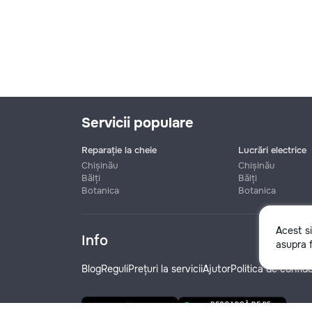
Servicii populare
Reparație la cheie
Lucrări electrice
Chișinău
Chișinău
Bălți
Bălți
Botanica
Botanica
Nume
Acest s
Info
asupra f
Telefon
Blog
Reguli
Prețuri la servicii
Ajutor
Politica de confide