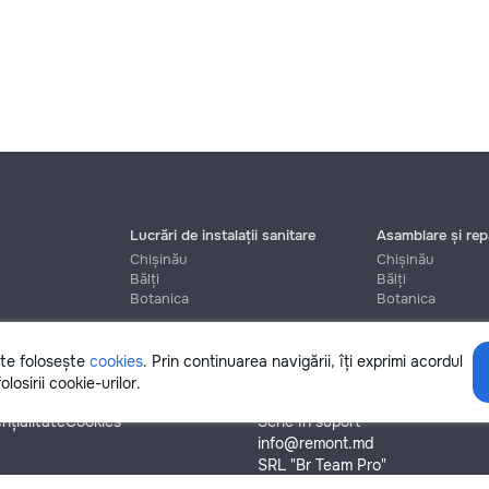
Lucrări de instalații sanitare
Asamblare și repa
Chișinău
Chișinău
Bălți
Bălți
Botanica
Botanica
ite folosește
cookies
. Prin continuarea navigării, îți exprimi acordul
Ajutor
olosirii cookie-urilor.
nțialitate
Cookies
Scrie în suport
info@remont.md
SRL "Br Team Pro"