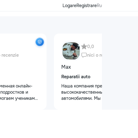
Logare
Registrare
Ru
0,0
o recenzie
nici o recenzie
Max
Reparatii auto
еменная онлайн-
Наша компания предлагает
 подростков и
высококачественный уход за
могаем ученикам
автомобилями. Мы предоставляем
 по школьным
услуги полировки кузова для
иться к
восстановления блеска, ремонт
уплению и
сколов и трещин на лобовом стекле
х образовательных
для обеспечения безопасности.
команде работают
Также выполняем оклейку
ные преподаватели
защитными пленками, полировку