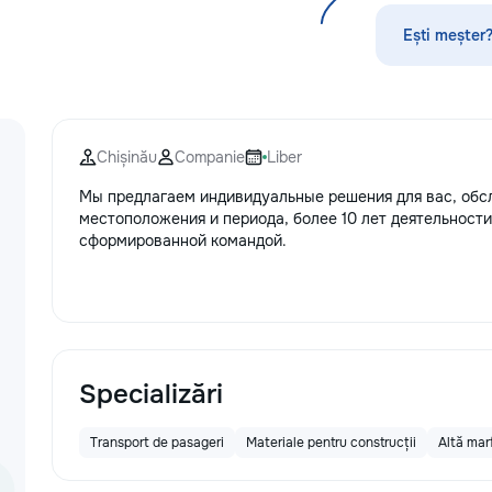
без посредников, поэтому ремонт
по математике, а
обойдется на 30–50% дешевле. ⚙️
русскому языку,
Ești meșter?
Оригинальные запчасти:
биологии, химии,
Используем только проверенные
другим дисципли
или качественные аналоги. Что я
проходит онлайн
ремонтирую 👕 Стиральные и
платформе с исп
посудомоечные машины,
современных мет
Chișinău
Companie
Liber
сушильные машины. 🍳
индивидуального
Электрические и индукционные
Подбираем препо
Мы предлагаем индивидуальные решения для вас, обс
плиты, духовые шкафы 🍲
уровня подготовк
местоположения и периода, более 10 лет деятельности
Микроволновые печи, вытяжки 🧹
пожеланий каждо
сформированной командой.
Пылесосы и мелкая бытовая
Индивидуальные 
техника Водонагреватели
группы ✔ Подгот
Электропроводку и все что связано
и поступлению ✔
с электрикой Сантехнические
школьной програ
работы. Ваша техника сломалась,
взрослых ✔ Бесп
искрит или не включается? Не
урок
спешите покупать новую! Спасем
Specializări
ваш бюджет.
Transport de pasageri
Materiale pentru construcții
Altă mar