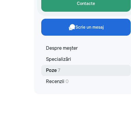
materiale: Prețurile depind de țara
Contacte
producătorului, brand, colecție și
categoria produsului. Gresie
porțelanată – de la 350–800+ lei/m²
Laminat – de la 180–450+ lei/m²
Scrie un mesaj
Materiale pentru lucrări brute – de la 1
500–2 500 lei/m² de apartament Uși
interioare – de la 2 500–7 000+
lei/set Tavan extensibil – de la 120–
Despre meșter
200 lei/m² Calitatea noastră –
Specializări
confortul dumneavoastră! Realizăm
interiorul cât mai aproape posibil de
Poze
7
proiectul de design, cu atenție la
fiecare detaliu. Contactați-ne pentru
Recenzii
0
o consultație gratuită și un deviz fără
obligații: 069 376 542 +373 603 31
178 Viber | WhatsApp | Telegram
Disponibili zilnic pentru consultații și
programări. Deviz gratuit Consultanță
profesională Soluții pentru orice buget
Reparații executate la timp și cu
responsabilitate. Transformăm ideile
în locuințe confortabile, moderne și