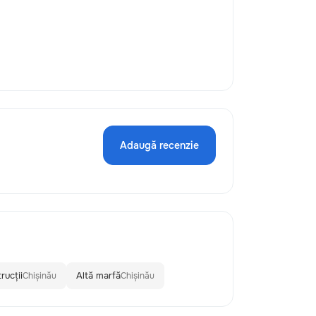
Adaugă recenzie
rucții
Altă marfă
Chișinău
Chișinău