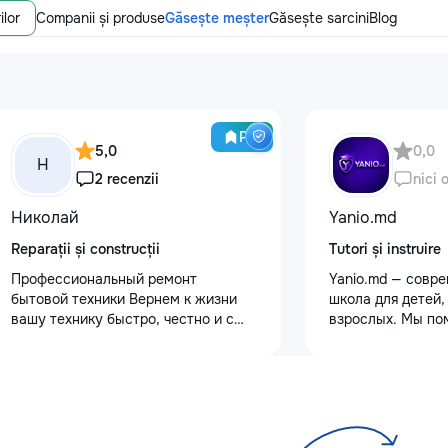
ilor
Companii și produse
Găsește meșter
Găsește sarcini
Blog
Pro
5,0
0,0
Н
2 recenzii
nici 
Николай
Yanio.md
Reparații și construcții
Tutori și instruire
Профессиональный ремонт
Yanio.md — совр
бытовой техники Вернем к жизни
школа для детей,
вашу технику быстро, честно и с
взрослых. Мы по
гарантией! Мои главные
улучшать знания
преимущества: ⏱️ Выезд на дом:
предметам, готов
Работаем во всех районах и
экзаменам, пост
пригородах. Мастер приедет в
достигать личны
течение 1–2 часов после заявки. 📉
целей. В нашей 
Цены ниже сервисных: Работаем
квалифицирован