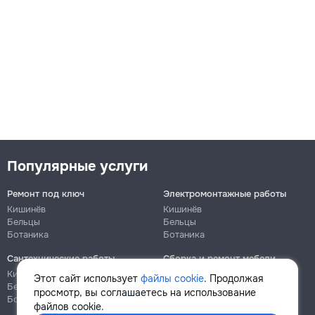
Популярные услуги
Ремонт под ключ
Электромонтажные работы
Кишинёв
Кишинёв
Бельцы
Бельцы
Ботаника
Ботаника
Сантехнические работы
Сборка и ремонт мебели
Кишинёв
Кишинёв
Этот сайт использует
файлы cookie
. Продолжая
Бельцы
Бельцы
просмотр, вы соглашаетесь на использование
Ботаника
Ботаника
файлов cookie.