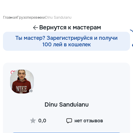
готовиться к экза
поступлению и до
личных образоват
Главная
Грузоперевозки
Dinu Sanduianu
В нашей команде 
Вернутся к мастерам
квалифицированн
преподаватели по
Ты мастер? Зарегистрируйся и получи
английскому язык
100 лей в кошелек
языку, румынскому
биологии, химии, 
другим дисциплин
проходит онлайн 
интерактивной пл
использованием 
методик и индиви
подхода. Подбира
преподавателя с 
подготовки, целе
Dinu Sanduianu
каждого ученика.
Индивидуальные з
мини-группы ✔ По
0,0
нет отзывов
экзаменам и пост
Помощь по школь