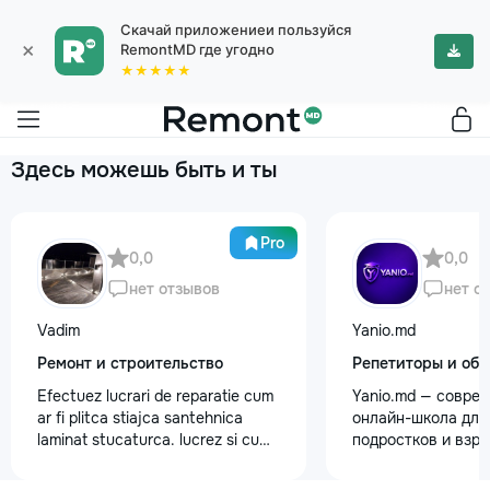
Скачай приложениеи пользуйся
×
RemontMD где угодно
★★★★★
Здесь можешь быть и ты
Pro
0,0
0,0
нет отзывов
нет о
Vadim
Yanio.md
Ремонт и строительство
Репетиторы и обу
Efectuez lucrari de reparatie cum
Yanio.md — совре
ar fi plitca stiajca santehnica
онлайн-школа для 
laminat stucaturca. lucrez si cu
подростков и взр
lemnu cum ar fi vagonca cine are
помогаем ученика
nevoe apelati 068368379
знания по школьн