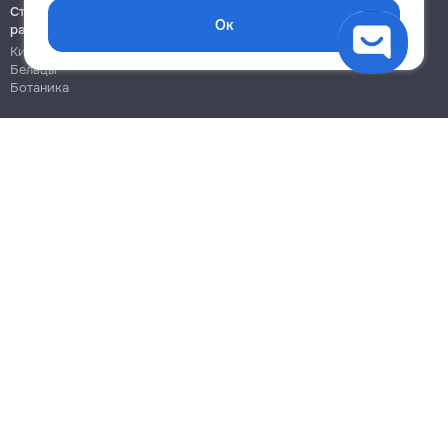
Строительно-монтажные
Ок
работы
Кишинёв
Бельцы
Ботаника
Блог
Правила
Цены на услуги
Помощь
Политика конфиденциальности
Cookies
Напиши в поддержку
info@remont.md